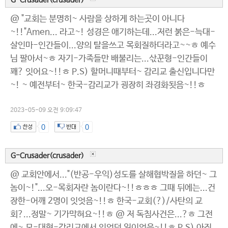
G-Crusader(crusader)
@ "교회는 분명히~ 사람을 상하게 하는곳이 아니다
~!!"Amen... 라고~! 성경은 애기하는데...저런 붉은-늑대-
살인마-인간들이...양의 탈을쓰고 목회질하더라고~~ㅎ 예수
님 팔아서~ㅎ 자기-가족들만 배불리는...삯꾼형-인간들이
꽤? 잇어요~!!ㅎ P.S) 할머니때부터~ 감리교 출신입니다만
~! ~ 예전부터~ 한국-감리교가 굉장히 좌경화됫음~!!ㅎ
2023-05-09 오전 9:09:47
0
0
G-Crusader(crusader)
@ 교회안에서..."(반공-우익)성도를 살해협박질을 하던~ 그
놈이~!"...오-목회자란 놈이란다~!!ㅎㅎㅎ 그때 뒤에는...건
장한-어깨 2명이 잇엇음~!!ㅎ 한국-교회(?)/사탄의 교
회?...정말~ 기가막혀요~!!ㅎ @ 저 독침사건은...?ㅎ 그전
에~ 모-대형-감리교에서 잇엇던 일이엇음~!!ㅎ P.S) 아직