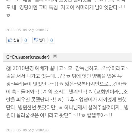
도 내-엉덩이엔 그때 독침-자국이 희미하게 남아잇단다~!!
ㅎ
2023-05-09 오전 9:08:27
0
0
G-Crusader(crusader)
@ 2010년경 예배가 끝나고~ 모-감독님하고...악수하려고~
줄을 서서 나가고 잇는데...??ㅎ 뒤에 잇던 양복을 입은 특
정-무리들이 잇엇단다~!!ㅎ 얇은-양복바지안으로...긴바늘
이 쑥~ 들어와~!!ㅎ 악 소리는 냇지만~!ㅎ (교회안이라...소
란을 피우진 못햇단다~!!ㅎ) 그후~ 엉덩이가 시꺼멎게 변햇
단다..병원한번 못갓다만..ㅎ 하나님께서 살려주실것이지...병
원이 살려줄것은 아니라고 봣단다~!!ㅎ 할렐루야~!!
2023-05-09 오전 9:06:28