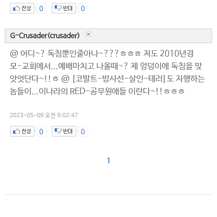
0
0
G-Crusader(crusader)
@ 어디~? 독침뿐인줄아나~???ㅎㅎㅎ 저도 2010년경
모-교회에서...예배마치고 나올때~? 제 엉덩이에 독침을 맞
앗엇단다~!!ㅎ @ [코발트-방사선-살인-테러]도 자행하는
놈들이...이나라의 RED-공무원애들 이란다~!!ㅎㅎㅎ
2023-05-09 오전 9:02:47
0
0
1