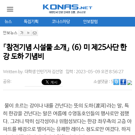
뉴스
특집기획
코나스마당
안보칼럼
안보뉴스
「참전기념 시설물 소개」 (6) 미 제25사단 한
강 도하 기념비
Written by.
대학생 인턴기자 김선영
입력 : 2023-05-09 오전 8:56:27
공유:
소셜댓글
: 5
물이 흐르는 강이나 내를 건넌다는 뜻의 도하(渡河)라는 말, 특
히 한강을 건넌다는 말은 여름에 수영동호인들의 행사로만 접했
다. 그러니 딱히 심각성이나 위험성보다는 한강 좌우측의 고층 아
파트를 배경으로 벌어지는 유쾌한 레이스 정도로만 여겼다. 하지