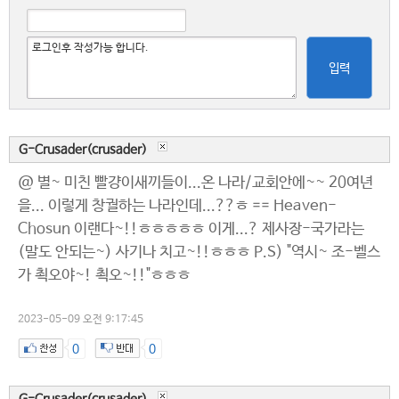
입력
G-Crusader(crusader)
@ 별~ 미친 빨걍이새끼들이...온 나라/교회안에~~ 20여년
을... 이렇게 창궐하는 나라인데...??ㅎ == Heaven-
Chosun 이랜다~!!ㅎㅎㅎㅎㅎ 이게...? 제사장-국가라는
(말도 안되는~) 사기나 치고~!!ㅎㅎㅎ P.S) "역시~ 조-벨스
가 쵝오야~! 쵝오~!!"ㅎㅎㅎ
2023-05-09 오전 9:17:45
0
0