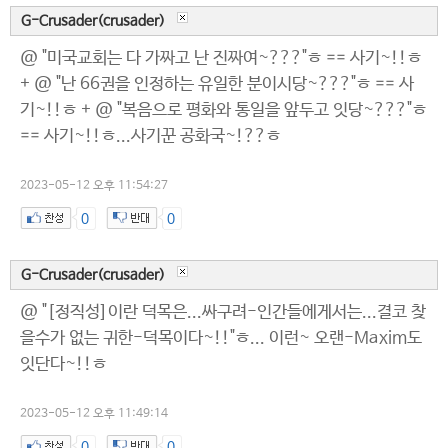
G-Crusader(crusader)
@ "미국교회는 다 가짜고 난 진짜여~???"ㅎ == 사기~!!ㅎ
+ @ "난 66권을 인정하는 유일한 분이시당~???"ㅎ == 사
기~!!ㅎ + @ "복음으로 평화와 통일을 앞두고 잇당~???"ㅎ
== 사기~!!ㅎ...사기꾼 공화국~!??ㅎ
2023-05-12 오후 11:54:27
0
0
G-Crusader(crusader)
@ "[정직성]이란 덕목은...싸구려-인간들에게서는...결코 찾
을수가 없는 귀한-덕목이다~!!"ㅎ... 이런~ 오랜-Maxim도
잇단다~!!ㅎ
2023-05-12 오후 11:49:14
0
0