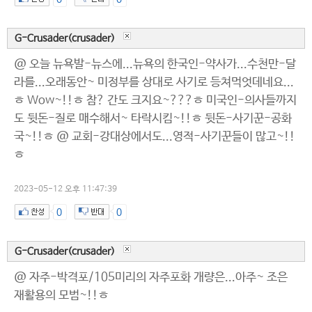
G-Crusader(crusader)
@ 오늘 뉴욕발-뉴스에...뉴욕의 한국인-약사가...수천만-달
라를...오래동안~ 미정부를 상대로 사기로 등쳐먹엇데네요...
ㅎ Wow~!!ㅎ 참? 간도 크지요~???ㅎ 미국인-의사들까지
도 뒷돈-질로 매수해서~ 타락시킴~!!ㅎ 뒷돈-사기꾼-공화
국~!!ㅎ @ 교회-강대상에서도...영적-사기꾼들이 많고~!!
ㅎ
2023-05-12 오후 11:47:39
0
0
G-Crusader(crusader)
@ 자주-박격포/105미리의 자주포화 개량은...아주~ 조은
재활용의 모범~!!ㅎ