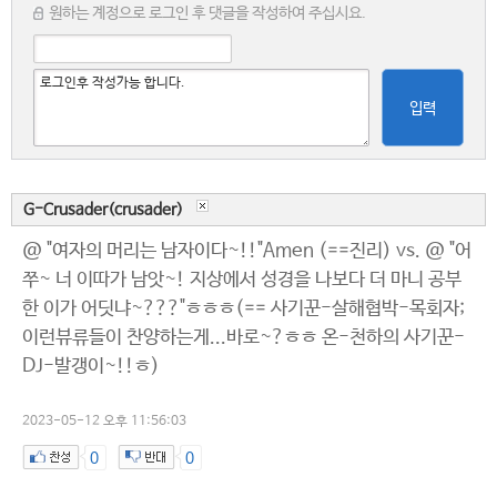
원하는 계정으로 로그인 후 댓글을 작성하여 주십시요.
입력
G-Crusader(crusader)
@ "여자의 머리는 남자이다~!!"Amen (==진리) vs. @ "어
쭈~ 너 이따가 남앗~! 지상에서 성경을 나보다 더 마니 공부
한 이가 어딧냐~???"ㅎㅎㅎ(== 사기꾼-살해협박-목회자;
이런뷰류들이 찬양하는게...바로~?ㅎㅎ 온-천하의 사기꾼-
DJ-발갱이~!!ㅎ)
2023-05-12 오후 11:56:03
0
0