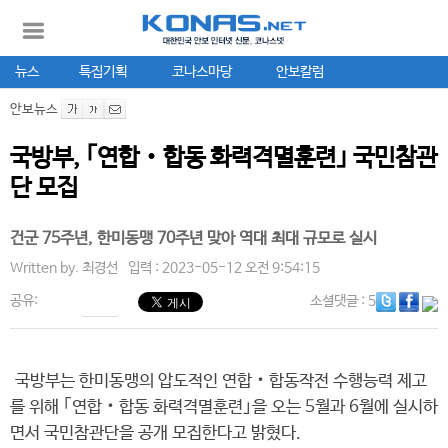
뉴스
특집기획
코나스마당
안보칼럼
안보뉴스
국방부, ｢연합‧합동 화력격멸훈련｣ 국민참관
단 모집
건군 75주년, 한미동맹 70주년 맞아 역대 최대 규모로 실시
Written by.
최경선
입력 : 2023-05-12 오전 9:54:15
공유:
소셜댓글
: 5
국방부는 한미동맹의 압도적인 연합‧합동작전 수행능력 제고
를 위해 ｢연합‧합동 화력격멸훈련｣을 오는 5월과 6월에 실시하
면서 국민참관단을 공개 모집한다고 밝혔다.