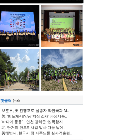
핫클릭
뉴스
보훈부, 美 전쟁포로·실종자 확인국과 M..
美, '반도체·태양광 핵심 소재' 파생제품..
'바다에 둥둥'…인천 강화군 北 목함지..
北, 단거리 탄도미사일 발사 다음 날에..
美해병대, 한국서 첫 자폭드론 실사격훈련..