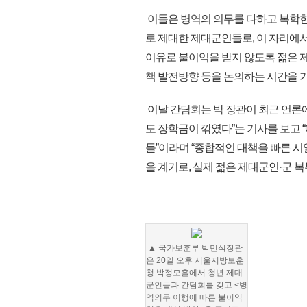
이들은 병역의 의무를 다하고 복학한 
로 제대한 제대군인들로, 이 자리에
이유로 불이익을 받지 않도록 젊은
책 발전방향 등을 논의하는 시간을 
이날 간담회는 박 장관이 최근 언론에
도 장학금이 깎였다”는 기사를 보고 
들”이라며 “종합적인 대책을 빠른 시
을 계기로, 실제 젊은 제대군인·군 
▲ 국가보훈부 박민식장관
은 20일 오후 서울지방보훈
청 박정모홀에서 청년 제대
군인들과 간담회를 갖고 <병
역의무 이행에 따른 불이익