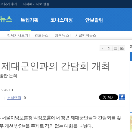
겨찾기 추가
시작페이지로 설정
전체기사보기
l
안보뉴스
l
깜짝뉴스
l
시끌벅적뉴스
2
 제대군인과의 간담회 개최
방안 논의
 9:49:01
소셜댓글
: 0
후 서울지방보훈청 박정모홀에서 청년 제대군인들과 간담회를 갖
우 개선 방안>을 주제로 격의 없는 대화를 나눴다.