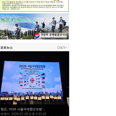
포토뉴스
향군, '2026 서울국제향군포럼' ..
박현미 2026-07-28 오후 5:33:25