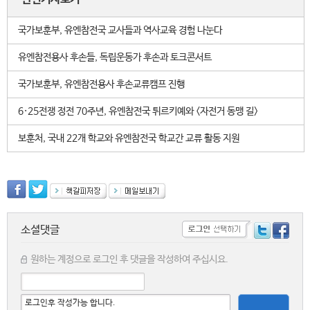
국가보훈부, 유엔참전국 교사들과 역사교육 경험 나눈다
유엔참전용사 후손들, 독립운동가 후손과 토크콘서트
국가보훈부, 유엔참전용사 후손교류캠프 진행
6·25전쟁 정전 70주년, 유엔참전국 튀르키예와 <자전거 동맹 길>
보훈처, 국내 22개 학교와 유엔참전국 학교간 교류 활동 지원
소셜댓글
원하는 계정으로 로그인 후 댓글을 작성하여 주십시요.