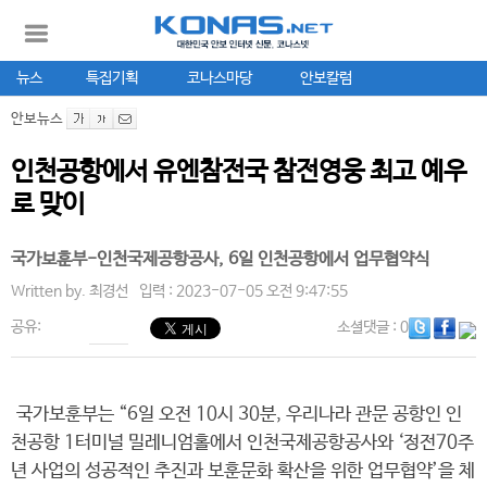
뉴스
특집기획
코나스마당
안보칼럼
안보뉴스
인천공항에서 유엔참전국 참전영웅 최고 예우
로 맞이
국가보훈부-인천국제공항공사, 6일 인천공항에서 업무협약식
Written by.
최경선
입력 : 2023-07-05 오전 9:47:55
공유:
소셜댓글
: 0
국가보훈부는 “6일 오전 10시 30분, 우리나라 관문 공항인 인
천공항 1터미널 밀레니엄홀에서 인천국제공항공사와 ‘정전70주
년 사업의 성공적인 추진과 보훈문화 확산을 위한 업무협약’을 체