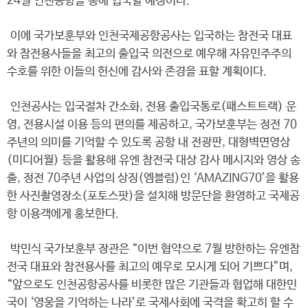
24일 인천공항을 통해 입국할 예정이다.
이에 국가보훈부와 인천국제공항공사는 입국하는 참전국 대표
와 참전용사들을 최고의 출입국 의전으로 예우해 자유민주주의
수호를 위한 이들의 헌신에 감사와 존경을 표할 계획이다.
인천공사는 입국절차 간소화, 전용 출입국통로(패스트트랙) 운
영, 전용시설 이용 등의 편의를 제공하고, 국가보훈부는 정전 70
주년의 의미를 기억할 수 있도록 공항 내 전광판, 대형벽면영상
(미디어월) 등을 활용해 유엔 참전국 대상 감사 메시지와 영상 송
출, 정전 70주년 사업의 상징(엠블럼)인 ‘AMAZING70’을 활용
한 사진촬영장소(포토스팟)을 설치해 방문단을 환영하고 국제공
항 이용객에게 홍보한다.
박민식 국가보훈부 장관은 “이번 협약으로 7월 방한하는 유엔참
전국 대표와 참전용사를 최고의 예우로 모시게 되어 기쁘다”며,
“앞으로도 인천공항공사를 비롯한 많은 기관들과 협업해 대한민
국이 ‘영웅을 기억하는 나라’로 국제사회에 국격을 확고히 할 수