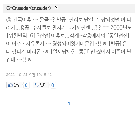
G-Crusader(crusader)
@ 건국이후~~ 줄곧~? 반공-진리로 단결-무장되엇던 이 나
라가...용공-주사빨로 천지가 되기까진엔...?? == 2000년도
[위헌반역-615선언]이후로...각계~각층에서의 [통일전선]
이 아주~ 자유롭게~~ 형성되어왓기매문임~!!ㅎ [반공]은
다 갖다가 버리곤~ㅎ [얼토당토한-통일]만 짖어서 이꼴이 난
건데~~!!ㅎ
2023-10-31 오전 10:15:42
0
0
1