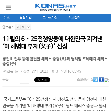
뉴스
특집기획
코나스마당
안보칼럼
안보뉴스
11월의 6‧25전쟁영웅에 대한민국 지켜낸
‘미 해병대 부자(父子)’ 선정
장진호 전투 등에 참전한 해리스 중장(父)과 윌리엄 프레데릭 해리스
중령(子)
Written by.
최경선
입력 : 2023-10-31 오전 10:05:49
공유:
소셜댓글
: 5
국가보훈부는 “6‧25전쟁 당시 장진호 전투 등에 참전해 대한
민국을 지켜낸 ‘미 해병대 부자(父子)’ 필드 해리스 중장과 윌리