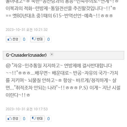
몰아내고~ㅎ 북한-공산당과의 용공-민족주의로~연계~!ㅎ
이북과의 적화-련방제-통일전선을 추진할것입니다~!!"ㅎ
== 옛80년대초 중1때의 615-반역선언-예측~!!ㅎㅎㅎ
2023-10-31 오전 10:21:32
0
0
G-Crusader(crusader)
@ "자유-민주통일 지지하고~ 연방제에 결사반대합니다
~~!!"ㅎㅎㅎ...배우면~ 배운대로~ 반공-자유의 국가-가치
를 지키며~ 뇌물질 안하고~ㅎ 항상~ 바르게/정직하게~ 살
면..."취직조차 안되는 나라"~!!ㅎㅎㅎ P.S) 이게~ 지난 시절
이란다~!!ㅎ
2023-10-31 오전 10:17:53
0
0