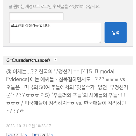
원하는 계정으로 로그인 후 댓글을 작성하여 주십시요.
입력
G-Crusader(crusader)
@ 어제는...?? 한국의 부정선거 == [415-Bimodal-
Evidence]에는 애써들~ 침묵질하면서도...???ㅎㅎㅎ vs.
오늘은...미국의 50여 주들에서의 "잇을수가-없던-부정선거
론"~???ㅎㅎㅎ P.S) "푸플러의 푸들"의 시애틀의 푸들~!!
ㅎㅎㅎ / 미국애들이 정직하지~ㅎ vs. 한국애들이 정직하던
~???ㅎ
2023-10-31 오전 10:33:17