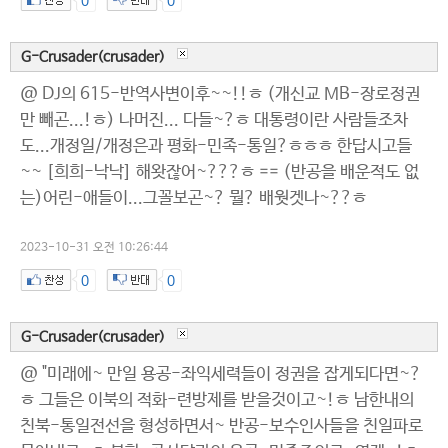
0
0
G-Crusader(crusader)
@ DJ의 615-반역사변이후~~!!ㅎ (개신교 MB-장로정권
만 빼곤...!ㅎ) 나머진... 다들~?ㅎ 대통령이란 사람들조차
도...개정일/개정은과 평화-민족-통일?ㅎㅎㅎ 한답시고들
~~ [희희-낙낙] 해왓잖어~???ㅎ == (반공을 배운적도 없
는)어린-애들이...그꼴보곤~? 뭘? 배웟겟나~??ㅎ
2023-10-31 오전 10:26:44
0
0
G-Crusader(crusader)
@ "미래에~ 만일 용공-좌익세력들이 정권을 잡게되다면~?
ㅎ 그들은 이북의 적화-련방제를 받을것이고~!ㅎ 남한내의
친북-통일전선을 형성하면서~ 반공-보수인사들을 친일파로