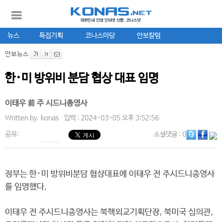
뉴스
특집기획
코나스마당
안보칼럼
안보뉴스
한･미 방위비 분담 협상 대표 임명
이태우 前 주 시드니총영사
Written by.
konas
입력 : 2024-03-05 오후 3:52:56
공유:
소셜댓글
: 0
정부는 한･미 방위비분담 협상대표에 이태우 전 주시드니총영사
를 임명했다.
이태우 전 주시드니총영사는 북핵외교기획단장, 북미국 심의관,