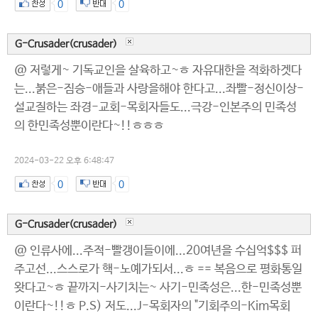
0
0
G-Crusader(crusader)
@ 저렇게~ 기독교인을 살육하고~ㅎ 자유대한을 적화하겟다
는...붉은-짐승-애들과 사랑을해야 한다고...좌빨-정신이상-
설교질하는 좌경-교회-목회자들도...극강-인본주의 민족성
의 한민족성뿐이란다~!!ㅎㅎㅎ
2024-03-22 오후 6:48:47
0
0
G-Crusader(crusader)
@ 인류사에...주적-빨갱이들이에...20여년을 수십억$$$ 퍼
주고선...스스로가 핵-노예가되서...ㅎ == 복음으로 평화통일
왓다고~ㅎ 끝까지-사기치는~ 사기-민족성은...한-민족성뿐
이란다~!!ㅎ P.S) 저도...J-목회자의 "기회주의-Kim목회