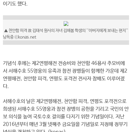
이기도 했다.
▲ 천안함 피격 故 김태석 원사의 자녀 김해봄 학생의 ''아버지에게 보내는 편지''
낭독중 ⓒkonas.net
기념식 후에는 제2연평해전 전승비와 천안함 46용사 추모비에
서 서해수호 55영웅의 유족과 참전 장병들이 함께한 가운데 제2
연평해전, 천안함 피격, 연평도 포격전 전사자 참배도 이루어졌
다.
서해수호의 날은 제2연평해전, 천안함 피격, 연평도 포격전으로
희생된 서해수호 55영웅과 참전 장병의 공헌을 기리고 국민의 안
보 의식을 높여 국토수호 결의를 다지기 위한 기념일이다. 지난
2016년부터 매년 3월 넷째주 금요일을 기념일로 지정해 정부기