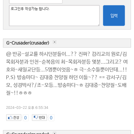
입력
G-Crusader(crusader)
@ 반공-설교를 하시던분들이...?? 진짜? 감리교의 원로/김
목회자분과 인천-순복음의 최-목회자분등 몇분...그리고? 여
호와-새일교단등...5명뿐이엇음~ㅎ 극-소수들뿐이던데...!!
P.S) 방송마다~ 김대중 찬양질 하던 이들~?? == 강서구/김
모, 성경박사?/조-모등...방송마다~ㅎ 김대중-찬양질-도배
질~!!ㅎㅎㅎ
2024-03-22 오후 6:55:34
0
0