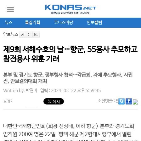
뉴스
특집기획
코나스마당
안보칼럼
안보뉴스
제9회 서해수호의 날…향군, 55용사 추모하고
참전용사 위훈 기려
본부 및 경기도 향군, 정부행사 참석…각급회, 자체 추모행사, 사진
전, 안보결의대회 개최
Written by.
박현미
입력 : 2024-03-22 오후 5:59:45
공유:
소셜댓글
: 5
대한민국재향군인회(회장 신상태, 이하 향군) 본부와 경기도회
임직원 200여 명은 22일 평택 해군 제2함대사령부에서 열린