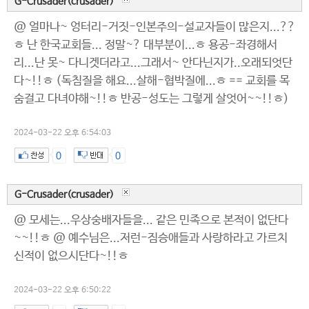
G-Crusader(crusader)
@ 얼마나~ 엉터리-거짓-인본주의-설교자들이 많은지...??
ㅎ 난 한국교회들... 정말~? 대부분이...ㅎ 용공-좌경해서
리...난 못~ 다니겟더라고...그래서~ 안다닌지가..오래되엇단
다~!!ㅎ (독침질을 해요...살해-협박질에...ㅎ == 교회를 목
숨걸고 다녀야해~!!ㅎ 반공-성도는 그렇게 살엇어~~!!ㅎ)
2024-03-22 오후 6:54:03
0
0
G-Crusader(crusader)
@ 모세는...우상숭배자들을... 같은 민족으로 본적이 없단다
~~!!ㅎ @ 예수님은...저런-짐승애들과 사랑하라고 가르치
신적이 없으시단다~!!ㅎ
2024-03-22 오후 6:50:22