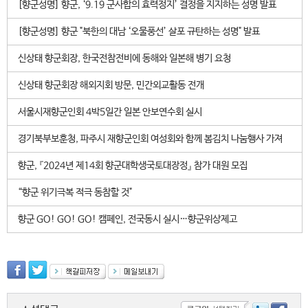
[향군성명] 향군, ‘9.19 군사합의 효력정지’ 결정을 지지하는 성명 발표
[향군성명] 향군 "북한의 대남 ‘오물풍선’ 살포 규탄하는 성명" 발표
신상태 향군회장, 한국전참전비에 동해와 일본해 병기 요청
신상태 향군회장 해외지회 방문, 민간외교활동 전개
서울시재향군인회 4박5일간 일본 안보연수회 실시
경기북부보훈청, 파주시 재향군인회 여성회와 함께 봄김치 나눔행사 가져
향군, 『2024년 제14회 향군대학생국토대장정』 참가 대원 모집
“향군 위기극복 적극 동참할 것"
향군 GO! GO! GO! 캠페인, 전국동시 실시…향군위상제고