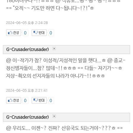
180이더구나~!!ㅎㅎㅎ @ 석유도...펑~ 펑~ 뻥~!ㅎㅎㅎ
== "오직~~ 기도만 하면 다~됩니다~!?!"ㅎ
2024-06-05 오후 2:24:28
0
0
G-Crusader(crusader)
@ 이-작가가 참? 이성적/지성적인 말을 햇다...ㅎ @ 종교-
정신병자들이...참? 많데~!!ㅎㅎㅎ == 다들~ 자기가~~ㅎ
지상-쵝오의 선지자들의 나라가 아니가~!!ㅎㅎㅎ
2024-06-05 오후 2:21:41
0
0
G-Crusader(crusader)
@ 우리도... 이젠~? 진짜? 산유국도 되는거야~???ㅎ ==