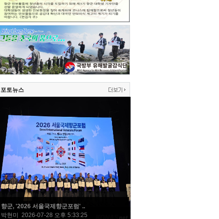
포토뉴스
향군, '2026 서울국제향군포럼' ..
박현미 2026-07-28 오후 5:33:25