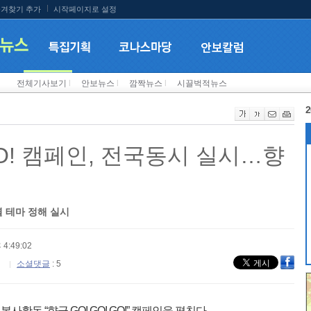
겨찾기 추가
시작페이지로 설정
전체기사보기
l
안보뉴스
l
깜짝뉴스
l
시끌벅적뉴스
2
 GO! 캠페인, 전국동시 실시…향
별 테마 정해 실시
 4:49:02
소셜댓글
: 5
활동 “향군 GO! GO! GO!” 캠페인을 펼친다.