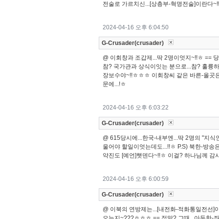
전술로 가르치신...[상층부-혁명전술]이란다~!!ㅎ P.
2024-04-16 오후 6:04:50
G-Crusader(crusader)
@ 이회창과 조갑제...딱 2명이엇지~!!ㅎ == 당
참? 국가관과 상식이잇는 분으로...참? 훌륭하게
장보수야~!!ㅎㅎㅎ 이회창씨 같은 바른-올곳은
문에...!ㅎ
2024-04-16 오후 6:03:22
G-Crusader(crusader)
@ 615당시에...한국-내부엔...딱 2명의 "지
울어야 할일이엇는데도...!!ㅎ P.S) 북한-
약진도 [예언]햇덴다~!!ㅎ 이걸? 하나님께 감
2024-04-16 오후 6:00:59
G-Crusader(crusader)
@ 이북의 연방제는...[내전화-적화통일전선]이
오는지~???ㅎㅎㅎ == 정말? 그때...아둔한-좌