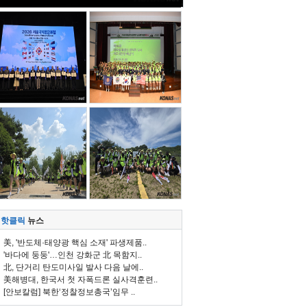
핫클릭
뉴스
美, '반도체·태양광 핵심 소재' 파생제품..
'바다에 둥둥'…인천 강화군 北 목함지..
北, 단거리 탄도미사일 발사 다음 날에..
美해병대, 한국서 첫 자폭드론 실사격훈련..
[안보칼럼] 북한‘정찰정보총국’임무 ..