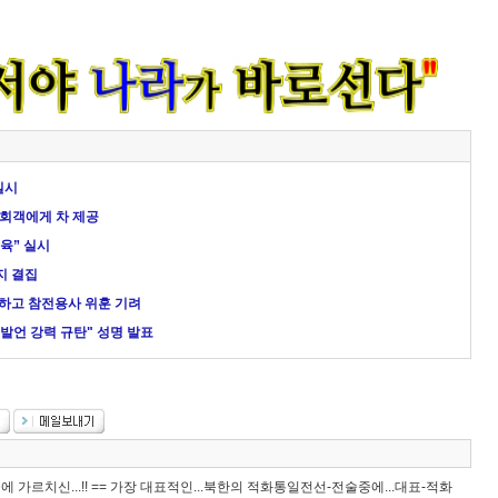
실시
면회객에게 차 제공
육” 실시
지 결집
모하고 참전용사 위훈 기려
발언 강력 규탄" 성명 발표
중에 가르치신...!! == 가장 대표적인...북한의 적화통일전선-전술중에...대표-적화