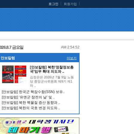
로그인
회원가입
026.8.7 금요일
AM 2:54:53
안보칼럼
더보기
[안보칼럼] 북한‘정찰정보총
국’임무 확대 의도와 ..
김정은은 2026년 7월 9일 노동
당 중앙군사위원회 제9기 제1
차 ..
[안보칼럼] 한국군 핵잠수함(SSN) 보유..
[안보칼럼] ‘유엔군 참전의 날’ 및 ..
[안보칼럼] 북한 핵물질 증산 동향과 ..
[안보칼럼] 북한의 국호 변경 의도와 ..