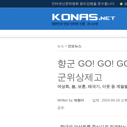
인터넷신문위원회 윤리강령을 준수합니다
즐
뉴스 >
안보뉴스
향군 GO! GO!
군위상제고
여성회, 봄, 보훈, 태극기, 이웃 등 계절
Written by.
박현미
입력 : 2024-04-16 오후
공유:
향군은 여성회를 중심으로 전개하는 봉사