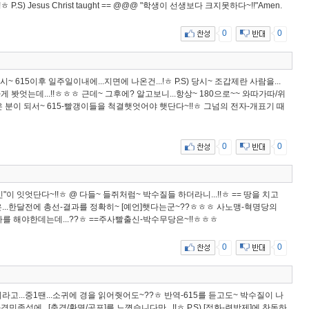
S) Jesus Christ taught == @@@ "학생이 선생보다 크지못하다~!!"Amen.
0
0
시~ 615이후 일주일이내에...지면에 나온건...!ㅎ P.S) 당시~ 조갑제란 사람을...
 봣엇는데...!!ㅎㅎㅎ 근데~ 그후에? 알고보니...항상~ 180으로~~ 와따가따/위
 분이 되서~ 615-빨갱이들을 척결햇엇어야 햇단다~!!ㅎ 그넘의 전자-개표기 때
0
0
식인"이 잇엇단다~!!ㅎ @ 다들~ 들쥐처럼~ 박수질들 하더라니...!!ㅎ == 땅을 치고
방송은...한달전에 총선-결과를 정확히~ [예언]햇다는군~??ㅎㅎㅎ 사노맹-혁명당의
사를 해야한데는데...??ㅎ ==주사빨출신-박수무당은~!!ㅎㅎㅎ
0
0
라고...중1땐...소귀에 경을 읽어줫어도~??ㅎ 반역-615를 듣고도~ 박수질이 나
경민족성에...[충격/환멸/공포]를 느꼇습니다만...!!ㅎ P.S) [적화-련방제]에 찬동하