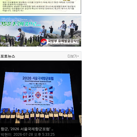
포토뉴스
향군, '2026 서울국제향군포럼' ..
박현미 2026-07-28 오후 5:33:25