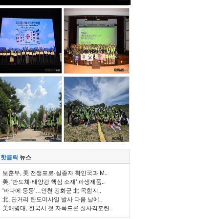
핫클릭
뉴스
보훈부, 美 전쟁포로·실종자 확인국과 M..
美, '반도체·태양광 핵심 소재' 파생제품..
'바다에 둥둥'…인천 강화군 北 목함지..
北, 단거리 탄도미사일 발사 다음 날에..
美해병대, 한국서 첫 자폭드론 실사격훈련..