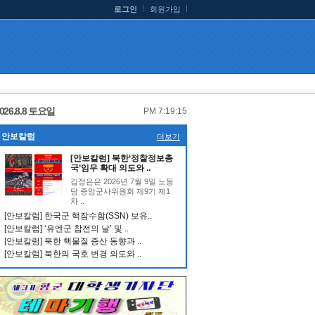
로그인
회원가입
026.8.8 토요일
PM 7:19:15
안보칼럼
더보기
[안보칼럼] 북한‘정찰정보총
국’임무 확대 의도와 ..
김정은은 2026년 7월 9일 노동
당 중앙군사위원회 제9기 제1
차 ..
[안보칼럼] 한국군 핵잠수함(SSN) 보유..
[안보칼럼] ‘유엔군 참전의 날’ 및 ..
[안보칼럼] 북한 핵물질 증산 동향과 ..
[안보칼럼] 북한의 국호 변경 의도와 ..