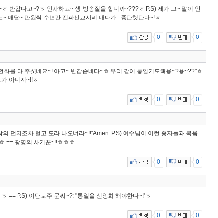
 반갑다고~?ㅎ 인사하고~ 생-방송질을 합니까~???ㅎ P.S) 제가 그~ 말이 안
~ 매달~ 만원씩 수년간 전파선교사비 내다가...중단햇단다~!ㅎ
0
0
가 전화를 다 주셧네요~! 아고~ 반갑습네다~ㅎ 우리 같이 통일기도해용~?용~??"ㅎ
교가 아니지~!!ㅎ
0
0
 "신발바닦의 먼지조차 털고 도라 나오너라~!!"Amen. P.S) 예수님이 이런 종자들과 복음
 == 광명의 사기꾼~!!ㅎㅎㅎ
0
0
ㅎ == P.S) 이단교주-문씨~?: "통일을 신앙화 해야한다~!"ㅎ
0
0