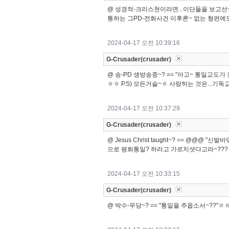
@ 성경적-크리스쳔이라면...이단들을 보고선~ㅎ
통하는 그PD-전화사건 이후론~ 없는 형편에도
2024-04-17 오전 10:39:16
G-Crusader(crusader)
@ 송-PD 생방송중~? == "아고~ 통일교도
ㅎㅎ P.S) 모든거슬~ㅎ 사랑하는 것은...기독
2024-04-17 오전 10:37:29
G-Crusader(crusader)
@ Jesus Christ taught~? == @@@
으로 평화통일? 하라고 가르치셧다고라~???ㅎ
2024-04-17 오전 10:33:15
G-Crusader(crusader)
@ 박수-무당~? == "통일을 주옵소서~??"ㅎㅎ