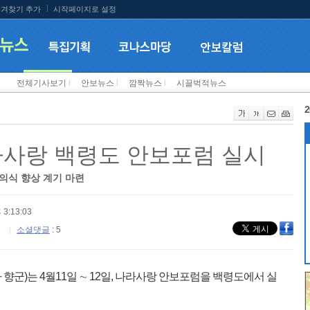
겨찾기 추가
시작페이지로 설정
전체기사보기
l
안보뉴스
l
깜짝뉴스
l
시끌벅적뉴스
2
라사랑 백령도 안보포럼 실시
의식 향상 계기 마련
 3:13:03
소셜댓글
: 5
향군)는 4월11일 ∼ 12일, 나라사랑 안보포럼을 백령도에서 실