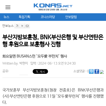
뉴스
특집기획
코나스마당
안보칼럼
안보뉴스
부산지방보훈청, BNK부산은행 및 부산연탄은
행 후원으로 보훈행사 진행
화요일엔 BUSAN스런 '모두愛 부런치' 행사
Written by.
박현미
입력 : 2024-06-13 오전 9:24:30
공유:
소셜댓글
: 0
국가보훈부 부산지방보훈청(청장 전종호)은 BNK부산은행과
(사)부산연탄은행 후원으로 11일 '모두愛부런치' 행사를 진행했
다.