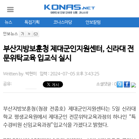
뉴스
특집기획
코나스마당
안보칼럼
안보뉴스
부산지방보훈청 제대군인지원센터, 신라대 전
문위탁교육 입교식 실시
Written by.
박현미
입력 : 2024-07-05 오후 3:43:25
공유:
소셜댓글
: 0
부산지방보훈청(청장 전종호) 제대군인지원센터는 5일 신라대
학교 평생교육원에서 제대군인 전문위탁교육과정의 하나인 “특
수경비원 신임교육과정”입교식을 가졌다고 밝혔다.