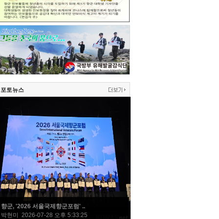
포토뉴스
향군, '2026 서울국제향군포럼' ..
박현미 2026-07-28 오후 5:33:25