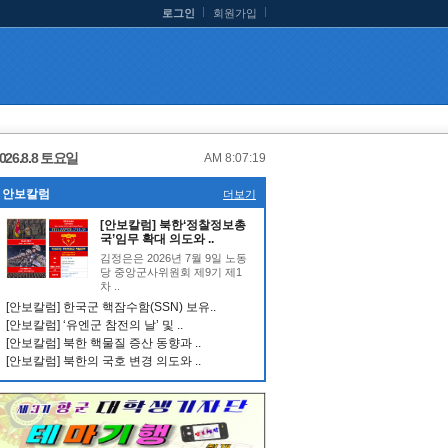
로그인
회원가입
026.8.8 토요일
AM 8:07:20
안보칼럼
더보기
[안보칼럼] 북한‘정찰정보총
국’임무 확대 의도와 ..
김정은은 2026년 7월 9일 노동
당 중앙군사위원회 제9기 제1
차 ..
[안보칼럼] 한국군 핵잠수함(SSN) 보유..
[안보칼럼] ‘유엔군 참전의 날’ 및 ..
[안보칼럼] 북한 핵물질 증산 동향과 ..
[안보칼럼] 북한의 국호 변경 의도와 ..