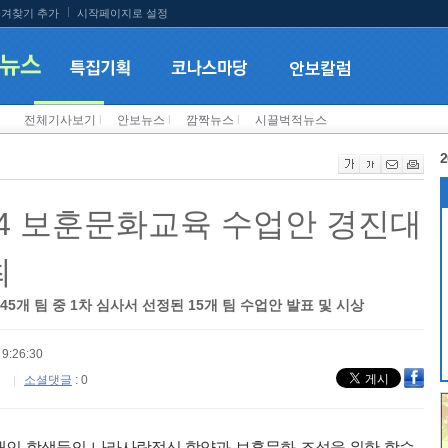
겨찾기 추가
시작페이지로 설정
전체기사보기
l
안보뉴스
l
깜짝뉴스
l
시끌벅적뉴스
2
024 보훈문화교육 수업안 경진대
최
45개 팀 중 1차 심사서 선정된 15개 팀 수업안 발표 및 시상
9:26:30
소셜댓글
: 0
대인 학생들의 나라사랑정신 함양과 보훈문화 조성을 위한 학습