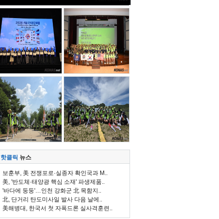
핫클릭
뉴스
보훈부, 美 전쟁포로·실종자 확인국과 M..
美, '반도체·태양광 핵심 소재' 파생제품..
'바다에 둥둥'…인천 강화군 北 목함지..
北, 단거리 탄도미사일 발사 다음 날에..
美해병대, 한국서 첫 자폭드론 실사격훈련..