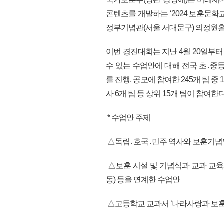
콘텐츠를 개발하는 ‘2024 보훈문화
정부기념관(서울 서대문구) 의정원
이번 경진대회는 지난 4월 20일부
수 있는 수업안에 대해 전국 초․중
를 진행, 공모에 참여한 245개 팀 
사 6개 팀 등 상위 15개 팀이 참여한다
* 수업안 주제
△독립․호국․민주 역사와 보훈기념일
△보훈 시설 및 기념식과 교과 교육
동) 등을 연계한 수업안
△고등학교 교과서 ‘나라사랑과 보훈