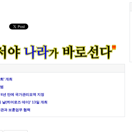
회’ 개최
출범
74년 만에 국가관리묘역 지정
날(히어로즈 데이)’ 13일 개최
장관과 보훈업무 협력