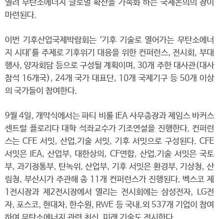
열려 무탄소에너지 글로벌 확산을 가속화 하는 국제논의의 장이
마련된다.
이번 기후산업국제박람회는 ‘기후 기술로 열어가는 무탄소에너
지 시대’를 주제로 기후위기 대응을 위한 컨퍼런스, 전시회, 부대
행사, 양자회담 등으로 구성될 계획이며, 30개 주한 대사관(대사
참석 16개국), 24개 국가 대표단, 10개 국제기구 등 50개 이상
의 국가들이 참여한다.
9월 4일, 개막식에서는 파티 비롤 IEA 사무총장과 제임스 바커스
센트럴 플로리다 대학 석좌교수가 기조연설을 진행한다. 컨퍼런
스는 CFE 서밋, 산업.기술 서밋, 기후 서밋으로 구성된다. CFE
서밋은 IEA, 산업부, 대한상의, CF연합, 산업.기술 서밋은 국토
부, 과기정통부, 탄녹위, 산업부, 기후 서밋은 환경부, 기상청, 산
림청, 부산시가 주관해 총 11개 컨퍼런스가 진행된다. 벡스코 제
1전시장과 제2전시장에서 열리는 전시회에는 삼성전자, LG전
자, 포스코, 현대차, 한수원, RWE 등 국내.외 537개 기업이 참여
하여 무탄소에너지 관련 최신․미래 기술도 전시한다.