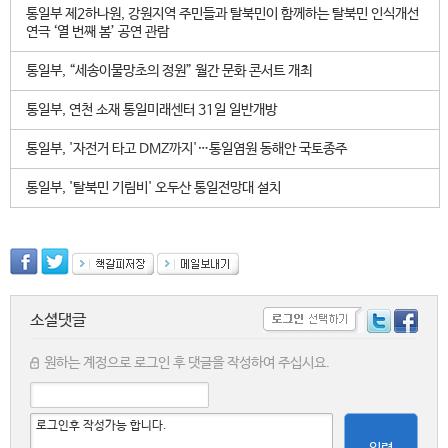
통일부 제2하나원, 강원지역 주민들과 탈북민이 함께하는 탈북민 인식개선
연극 ‘열 번째 봄’ 공연 관람
통일부, “세송이물망초의 정원” 월간 문화 콘서트 개최
통일부, 연천 소재 통일미래센터 31일 일반개방
통일부, '자전거 타고 DMZ까지'…통일염원 동해안 국토종주
통일부, '탈북민 기림비' 오두산 통일전망대 설치
소셜댓글
원하는 계정으로 로그인 후 댓글을 작성하여 주십시요.