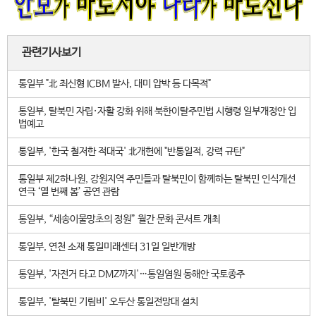
관련기사보기
통일부 "北 최신형 ICBM 발사, 대미 압박 등 다목적"
통일부, 탈북민 자립·자활 강화 위해 북한이탈주민법 시행령 일부개정안 입
법예고
통일부, '한국 철저한 적대국' 北개헌에 "반통일적, 강력 규탄"
통일부 제2하나원, 강원지역 주민들과 탈북민이 함께하는 탈북민 인식개선
연극 ‘열 번째 봄’ 공연 관람
통일부, “세송이물망초의 정원” 월간 문화 콘서트 개최
통일부, 연천 소재 통일미래센터 31일 일반개방
통일부, '자전거 타고 DMZ까지'…통일염원 동해안 국토종주
통일부, '탈북민 기림비' 오두산 통일전망대 설치