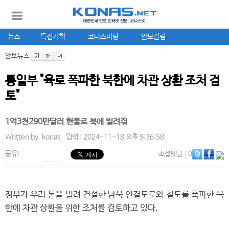
뉴스
특집기획
코나스마당
안보칼럼
안보뉴스
통일부 "육로 폭파한 북한에 차관 상환 조처 검
토"
1억3천290만달러 현물로 북에 빌려줘
Written by.
konas
입력 : 2024-11-18 오후 9:36:58
공유:
소셜댓글
: 0
정부가 우리 돈을 빌려 건설한 남북 연결도로와 철도를 폭파한 북
한에 차관 상환을 위한 조처를 검토하고 있다.