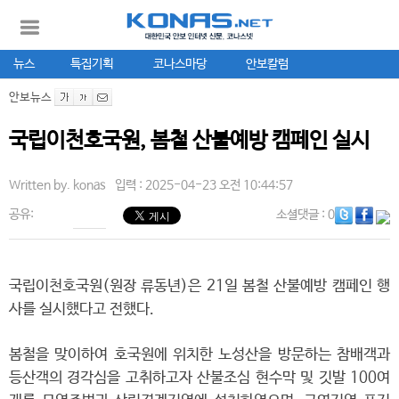
뉴스
특집기획
코나스마당
안보칼럼
안보뉴스
국립이천호국원, 봄철 산불예방 캠페인 실시
Written by.
konas
입력 : 2025-04-23 오전 10:44:57
공유:
소셜댓글
: 0
국립이천호국원(원장 류동년)은 21일 봄철 산불예방 캠페인 행
사를 실시했다고 전했다.
봄철을 맞이하여 호국원에 위치한 노성산을 방문하는 참배객과
등산객의 경각심을 고취하고자 산불조심 현수막 및 깃발 100여