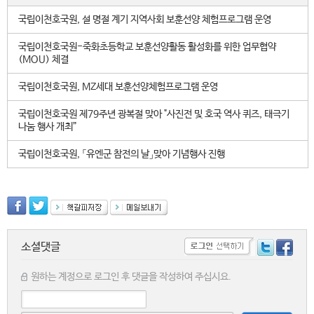
국립이천호국원, 설 명절 계기 지역사회 보훈선양 체험프로그램 운영
국립이천호국원-죽화초등학교 보훈선양활동 활성화를 위한 업무협약
(MOU) 체결
국립이천호국원, MZ세대 보훈선양체험프로그램 운영
국립이천호국원 제79주년 광복절 맞아 "사진전 및 호국 역사 퀴즈, 태극기
나눔 행사 개최”
국립이천호국원, 「유엔군 참전의 날」맞아 기념행사 진행
소셜댓글
원하는 계정으로 로그인 후 댓글을 작성하여 주십시요.