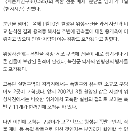
국제문제연구소(CSIS)의 북한 전문 매체 '분단을 넘어'가 1일
(현지시간) 전했다.
분단을 넘어는 올해 1월10일 촬영된 위성사진을 과거 사진과 비
교 분석한 결과 용덕동 핵시설 주변에 건축물에 대한 증개축이 이
뤄지고 있으며 인원·차량의 이동 정황도 포착됐다고 밝혔다.
위성사진에는 폭발물 저장·제조 구역에 건물이 새로 생기거나 기
존 건물이 보강된 흔적이 담겼다. 북한군 막사와 연병장의 병사들
도 포착됐다.
고폭탄 실험구역의 경작지에서는 폭발구와 유사한 소규모 구덩
이도 2곳이 포착됐다. 앞서 2002년 3월 촬영된 같은 시설의 위
성사진에서는 비슷한 위치에서 고폭탄 실험의 결과로 보이는 폭
발구 11개가 한꺼번에 포착된 바 있다.
다만 이번에 포착된 구덩이가 고폭탄으로 형성된 폭발구인지, 작
물 재배 등 농업 활동으로 인한 것인지는 분명하게 확인할 수 없