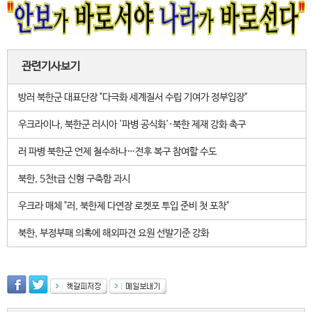
관련기사보기
방러 북한군 대표단장 "다극화 세계질서 수립 기여가 정부입장"
우크라이나, 북한군 러시아 '파병 공식화'·북한 제재 강화 촉구
러 파병 북한군 언제 철수하나…전후 복구 참여할 수도
북한, 5천t급 신형 구축함 과시
우크라 매체 "러, 북한제 다연장 로켓포 투입 준비 첫 포착"
북한, 부정부패 의혹에 해외파견 요원 선발기준 강화