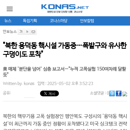
뉴스
특집기획
코나스마당
안보칼럼
안보뉴스
"북한 용덕동 핵시설 가동중…폭발구와 유사한
구덩이도 포착"
美 매체 '분단을 넘어' 심층 보고서…"누적 고폭실험 150여차례 달할
듯"
Written by.
konas
입력 : 2025-05-02 오후 3:52:23
공유:
소셜댓글
: 0
북한의 핵무기용 고폭 실험장인 평안북도 구성시의 '용덕동 핵시
설'이 최근까지 가동 중인 정황이 포착됐다고 미국 싱크탱크 전략