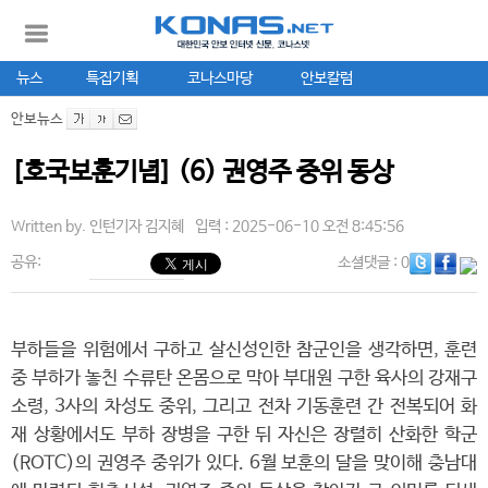
뉴스
특집기획
코나스마당
안보칼럼
안보뉴스
[호국보훈기념] (6) 권영주 중위 동상
Written by.
인턴기자 김지혜
입력 : 2025-06-10 오전 8:45:56
공유:
소셜댓글
: 0
부하들을 위험에서 구하고 살신성인한 참군인을 생각하면, 훈련
중 부하가 놓친 수류탄 온몸으로 막아 부대원 구한 육사의 강재구
소령, 3사의 차성도 중위, 그리고 전차 기동훈련 간 전복되어 화
재 상황에서도 부하 장병을 구한 뒤 자신은 장렬히 산화한 학군
(ROTC)의 권영주 중위가 있다. 6월 보훈의 달을 맞이해 충남대