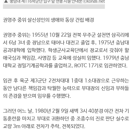
▲ 충남대 제116학군단 입구 앞 현충 시설 안내문 ⓒkonas.net
권영주 중위 살신성인의 생애와 동상 건립 배경
권영주 중위는 1955년 10월 22일 전북 무주군 설천면 삼곡리에
서 6남 3녀 중 장남으로 태어나 대전고 졸업 후, 1975년 충남대
공과대학에 입학했다. 학생군사교육단에서 장교로서 갖춰야 할
애국심과 책임감, 사명감 등 교육에 성실히 임했다. 1979년 충남
대학교 정밀기계공학과를 졸업하고, ROTC 17기로 임관하였다.
임관 후 육군 제3군단 2전차대대 1중대 1소대장으로 근무하는
동안 남다른 책임감과 탁월한 능력으로 부대장의 신임과 부하들
의 존경을 받으며 임무를 수행했다.
그러던 어느 날, 1980년 2월 9일 새벽 3시 40분경 야간 전차 기
동훈련을 마치고 부대로 귀환하던 중 조종수의 진로 판단 실수로
교량 3m 아래로 전차가 추락, 전복되었다.