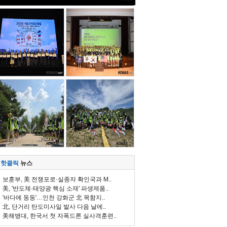
핫클릭
뉴스
보훈부, 美 전쟁포로·실종자 확인국과 M..
美, '반도체·태양광 핵심 소재' 파생제품..
'바다에 둥둥'…인천 강화군 北 목함지..
北, 단거리 탄도미사일 발사 다음 날에..
美해병대, 한국서 첫 자폭드론 실사격훈련..