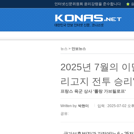
인터넷신문위원회 윤리강령을 준수합니다
즐
뉴스 >
안보뉴스
2025년 7월의 
리고지 전투 승리
프랑스 육군 상사 '롤랑 가브릴로프'
Written by.
박현미
입력 : 2025-07-02 오후
공유:
국가보훈부(장관 강정애)는 6‧25