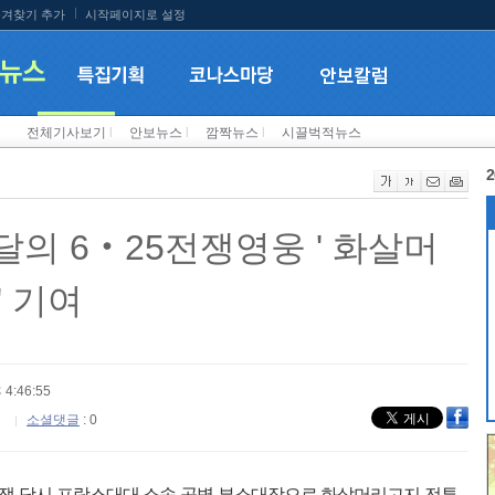
겨찾기 추가
시작페이지로 설정
전체기사보기
l
안보뉴스
l
깜짝뉴스
l
시끌벅적뉴스
2
이달의 6‧25전쟁영웅 ' 화살머
' 기여
 4:46:55
소셜댓글
: 0
전쟁 당시 프랑스대대 소속 공병 부소대장으로 화살머리고지 전투