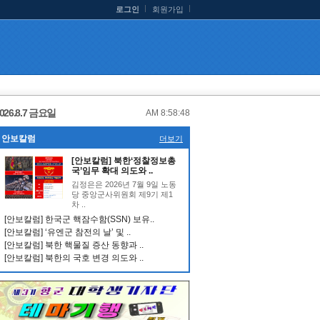
로그인
회원가입
026.8.7 금요일
AM 8:58:49
안보칼럼
더보기
[안보칼럼] 북한‘정찰정보총
국’임무 확대 의도와 ..
김정은은 2026년 7월 9일 노동
당 중앙군사위원회 제9기 제1
차 ..
[안보칼럼] 한국군 핵잠수함(SSN) 보유..
[안보칼럼] ‘유엔군 참전의 날’ 및 ..
[안보칼럼] 북한 핵물질 증산 동향과 ..
[안보칼럼] 북한의 국호 변경 의도와 ..