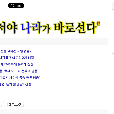
25전쟁 고지전의 영웅들』
사관학교 생도 1, 2기 선정
군 제8240부대 유격대 선정
웅, ‘두매리 고지 전투의 영웅’
백마고지 사수에 목숨 바친 영웅’
쟁영웅 <남제평 경감> 선정