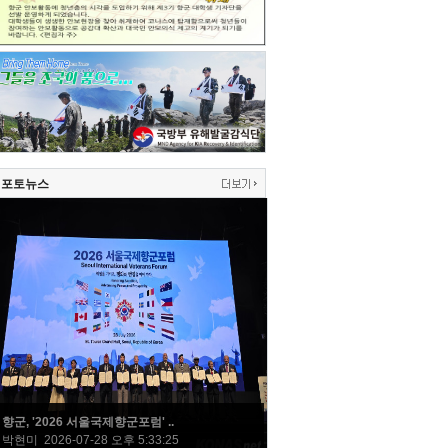
포토뉴스
향군, '2026 서울국제향군포럼' ..
박현미 2026-07-28 오후 5:33:25