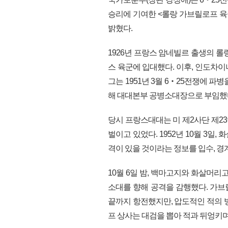
승리에 기여한 <롤랑 가브릴로프 육군
밝혔다.
1926년 프랑스 암네빌르 출생의 롤랑
스 육군에 입대했다. 이후, 인도차
그는 1951년 3월 6‧25전쟁에 파병
해 대대본부 공병소대장으로 부임했
당시 프랑스대대는 미 제2사단 제2
벌이고 있었다. 1952년 10월 3
격이 있을 것이라는 정보를 입수, 
10월 6일 밤, 백마고지와 화살머
소대를 향해 공격을 감행했다. 가
끝까지 항전했지만, 압도적인 적의 
프 상사는 대검을 뽑아 적과 뒤엉키