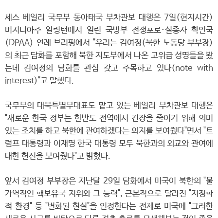
세스 베일리 국무부 동아태국 부차관보 대행은 7일(현지시간)
버지니아주 알링턴에서 열린 국방부 전쟁포로·실종자 확인국
(DPAA) 연례 브리핑에서 "우리는 김여정(북한 노동당 부부장)
의 최근 담화를 포함해 북한 지도부에서 나온 고위급 성명들을 봤
는데 김여정의 담화를 관심 갖고 주목하고 있다(note with
interest)"고 말했다.
국무부의 대북특별부대표도 맡고 있는 베일리 부차관보 대행은
"새로운 한국 정부는 한반도 전역에서 긴장을 줄이기 위해 의미
있는 조치를 하고 북한에 관여하겠다는 의지를 보여줬다"면서 "트
럼프 대통령과 이재명 한국 대통령 모두 북한과의 외교와 관여에
대한 헌신을 보여줬다"고 밝혔다.
앞서 김여정 부부장은 지난달 29일 담화에서 미국이 북한의 "불
가역적인 핵보유국 지위와 그 능력", 근본적으로 달라진 "지정학
적 환경" 등 "변화된 현실"을 인정한다는 전제로 미국에 "그러한