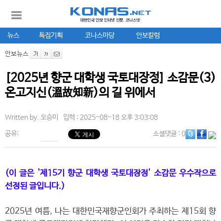
뉴스
특집기획
코나스마당
안보칼럼
안보뉴스
[2025년 향군 대학생 국토대장정] 소감문(3)
온고지신(溫故知新)의 길 위에서
Written by.
오승미
입력 : 2025-08-18 오후 3:03:08
공유:
소셜댓글
: 0
(이 글은 '제15기 향군 대학생 국토대장정' 소감문 우수작으로
선정된 글입니다.)
2025년 여름, 나는 대한민국재향군인회가 주최하는 제15회 향