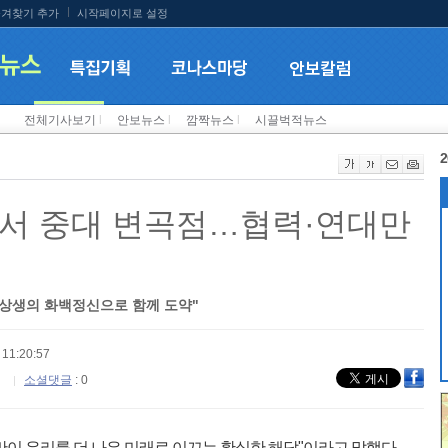
겨찾기 추가
시작페이지로 설정
전체기사보기
l
안보뉴스
l
깜짝뉴스
l
시끌벅적뉴스
2
질서 중대 변곡점…협력·연대만
·상생의 화백정신으로 함께 도약"
11:20:57
소셜댓글
: 0
만이 우리를 더 나은 미래로 이끄는 확실한 해답"이라고 말했다.