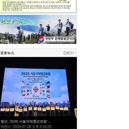
포토뉴스
향군, '2026 서울국제향군포럼' ..
박현미 2026-07-28 오후 5:33:25