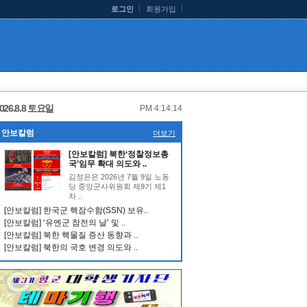
로그인
회원가입
026.8.8 토요일
PM 4:14:15
안보칼럼
더보기
[안보칼럼] 북한‘정찰정보총
국’임무 확대 의도와 ..
김정은은 2026년 7월 9일 노동
당 중앙군사위원회 제9기 제1
차 ..
[안보칼럼] 한국군 핵잠수함(SSN) 보유..
[안보칼럼] ‘유엔군 참전의 날’ 및 ..
[안보칼럼] 북한 핵물질 증산 동향과 ..
[안보칼럼] 북한의 국호 변경 의도와 ..