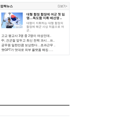
깜짝뉴스
대형 함정 함장에 여군 첫 임
명…독도함 지휘 배선영 ..
대령이 지휘하는 대형 함정의
함장에 해군 사상 처음으로 여
군..
고교 평교사 3명 중 2명이 여성인데..
中, 건군절 앞두고 최신 전력 과시…쓰..
공무원 일한만큼 보상한다…초과근무 ..
챗GPT가 멋대로 외부 플랫폼 해킹…..