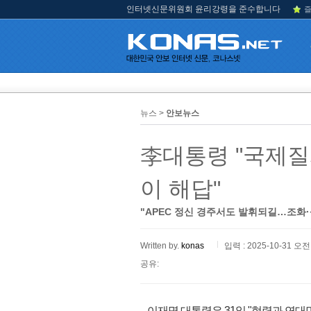
인터넷신문위원회 윤리강령을 준수합니다
즐
뉴스 >
안보뉴스
李대통령 "국제
이 해답"
"APEC 정신 경주서도 발휘되길…조화
Written by.
konas
입력 : 2025-10-31 오전 
공유:
이재명 대통령은 31일 "협력과 연대