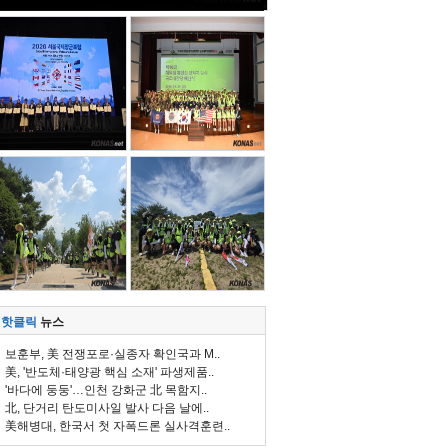
핫클릭
뉴스
보훈부, 美 전쟁포로·실종자 확인국과 M..
美, '반도체·태양광 핵심 소재' 파생제품..
'바다에 둥둥'…인천 강화군 北 목함지..
北, 단거리 탄도미사일 발사 다음 날에..
美해병대, 한국서 첫 자폭드론 실사격훈련..