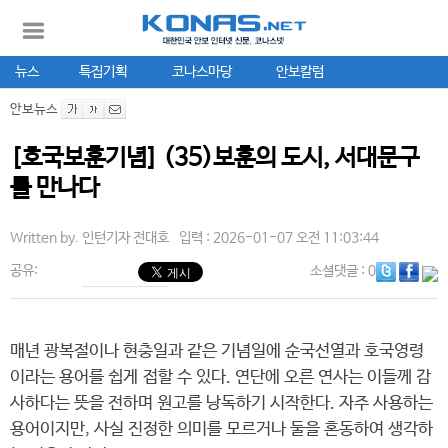
뉴스
특집기획
코나스마당
안보칼럼
안보뉴스
[호국보훈기념] (35)보훈의 도시, 서대문구
를 만나다
Written by.
인턴기자 전대호
입력 : 2026-01-07 오전 11:03:44
공유:
소셜댓글
: 0
매년 광복절이나 현충일과 같은 기념일에 순국선열과 호국영령
이라는 용어를 쉽게 접할 수 있다. 연단에 오른 연사는 이들께 감
사하다는 뜻을 전하며 원고를 낭독하기 시작한다. 자주 사용하는
용어이지만, 사실 진정한 의미를 모르거나 둘을 혼동하여 생각하