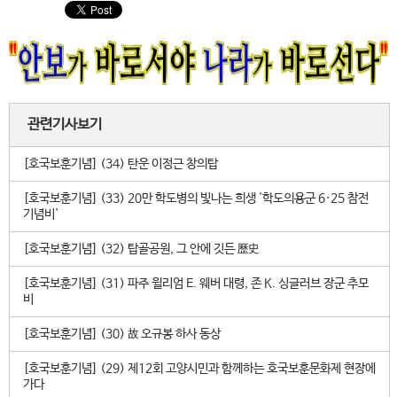
관련기사보기
[호국보훈기념] (34) 탄운 이정근 창의탑
[호국보훈기념] (33) 20만 학도병의 빛나는 희생 '학도의용군 6·25 참전
기념비'
[호국보훈기념] (32) 탑골공원, 그 안에 깃든 歷史
[호국보훈기념] (31) 파주 윌리엄 E. 웨버 대령, 존 K. 싱글러브 장군 추모
비
[호국보훈기념] (30) 故 오규봉 하사 동상
[호국보훈기념] (29) 제12회 고양시민과 함께하는 호국보훈문화제 현장에
가다