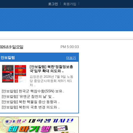
로그인
회원가입
026.8.9 일요일
PM 5:00:04
안보칼럼
더보기
[안보칼럼] 북한‘정찰정보총
국’임무 확대 의도와 ..
김정은은 2026년 7월 9일 노동
당 중앙군사위원회 제9기 제1
차 ..
[안보칼럼] 한국군 핵잠수함(SSN) 보유..
[안보칼럼] ‘유엔군 참전의 날’ 및 ..
[안보칼럼] 북한 핵물질 증산 동향과 ..
[안보칼럼] 북한의 국호 변경 의도와 ..