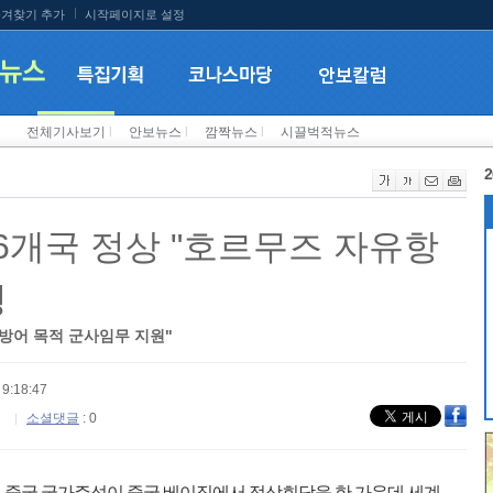
겨찾기 추가
시작페이지로 설정
전체기사보기
l
안보뉴스
l
깜짝뉴스
l
시끌벅적뉴스
2
26개국 정상 "호르무즈 자유항
명
 방어 목적 군사임무 지원"
9:18:47
소셜댓글
: 0
 중국 국가주석이 중국 베이징에서 정상회담을 한 가운데 세계