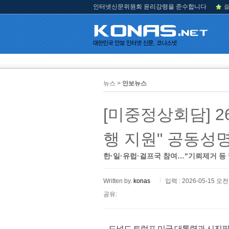
인터넷신문위원회 윤리강령을 준수합니다
즐
뉴스 >
안보뉴스
[미중정상회담] 
행 지원" 공동성
한·일·유럽·걸프국 참여…"기뢰제거 등
Written by.
konas
입력 : 2026-05-15 오전 
공유:
도널드 트럼프 미국 대통령과 시진핑