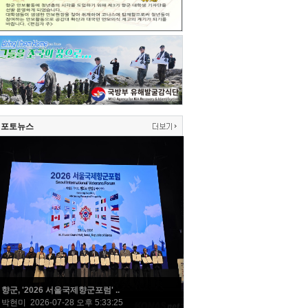
포토뉴스
향군, '2026 서울국제향군포럼' ..
박현미 2026-07-28 오후 5:33:25