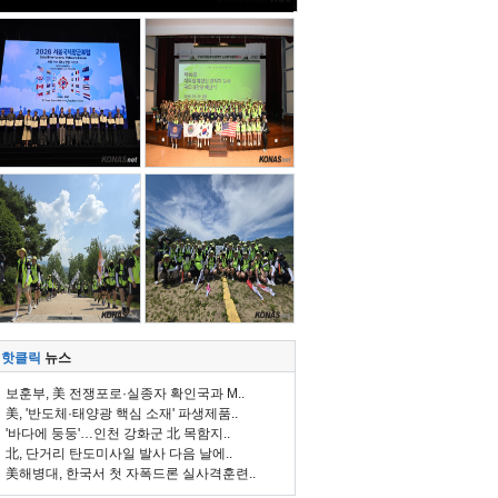
핫클릭
뉴스
보훈부, 美 전쟁포로·실종자 확인국과 M..
美, '반도체·태양광 핵심 소재' 파생제품..
'바다에 둥둥'…인천 강화군 北 목함지..
北, 단거리 탄도미사일 발사 다음 날에..
美해병대, 한국서 첫 자폭드론 실사격훈련..