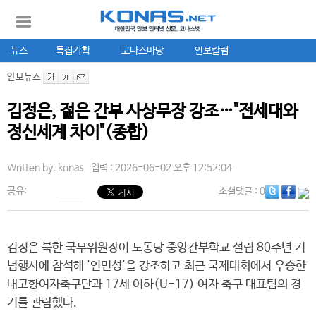
뉴스
특집기획
코나스마당
안보칼럼
안보뉴스
김정은, 젊은 간부 사상무장 강조…"전세대와
정신세계 차이"(종합)
Written by.
konas
입력 : 2026-06-02 오후 12:52:04
공유:
소셜댓글
: 0
김정은 북한 국무위원장이 노동당 중앙간부학교 설립 80주년 기
념행사에 참석해 '인민성'을 강조하고 최근 국제대회에서 우승한
내고향여자축구단과 17세 이하(U-17) 여자 축구 대표팀의 경
기를 관람했다.