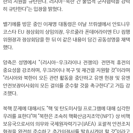
한의 지원을 규탄한다. 러시아-북한 간 불법적 군사협력을 강력
히 규탄한다"는 입장을 밝혔다.
벨기에를 방문 중인 이재명 대통령은 이날 브뤼셀에서 안토니우
코스타 EU 정상회의 상임의장, 우르줄라 폰데어라이엔 EU 집행
위원장과 정상회담을 한 뒤 이 같은 내용이 담긴 공동성명을 채택
했다.
양측은 성명에서 "(러시아-우크라이나 전쟁의) 전면적 휴전의
중요성을 강조하며, 우크라이나 복구 및 재건을 지원할 것"이라며
"러시아와 북한이 모든 관련 활동을 중단하고 유엔 헌장 및 유엔
안전보장이사회의 모든 결의를 준수할 것을 촉구한다"고 거듭 강
조했다.
북핵 문제에 대해서도 "핵 및 탄도미사일 프로그램에 대해 심각한
우려를 표한다"며 "북한은 조속히 핵확산금지조약(NPT) 상 비핵
보유국으로서의 의무와 국제원자력기구(IAEA) 포괄적 안전조치
협정을 완전히 준수하고 추가의정서를 발효시켜야 할 것"이라고