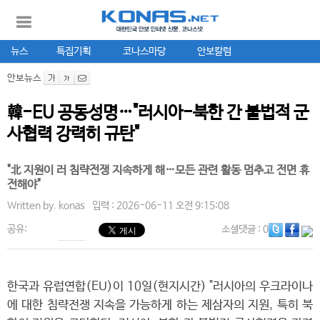
뉴스
특집기획
코나스마당
안보칼럼
안보뉴스
韓-EU 공동성명…"러시아-북한 간 불법적 군
사협력 강력히 규탄"
"北 지원이 러 침략전쟁 지속하게 해…모든 관련 활동 멈추고 전면 휴
전해야"
Written by.
konas
입력 : 2026-06-11 오전 9:15:08
공유:
소셜댓글
: 0
한국과 유럽연합(EU)이 10일(현지시간) "러시아의 우크라이나
에 대한 침략전쟁 지속을 가능하게 하는 제삼자의 지원, 특히 북