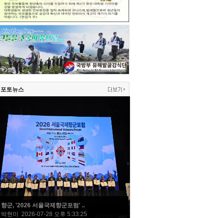
포토뉴스
향군, '2026 서울국제향군포럼' ..
박현미 2026-07-28 오후 5:33:25