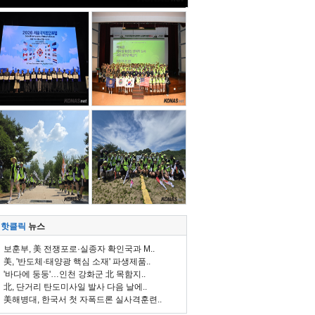
핫클릭
뉴스
보훈부, 美 전쟁포로·실종자 확인국과 M..
美, '반도체·태양광 핵심 소재' 파생제품..
'바다에 둥둥'…인천 강화군 北 목함지..
北, 단거리 탄도미사일 발사 다음 날에..
美해병대, 한국서 첫 자폭드론 실사격훈련..