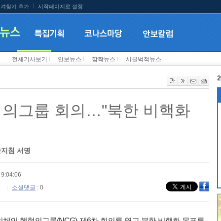
겨찾기 추가
시작페이지로 설정
전체기사보기
l
안보뉴스
l
깜짝뉴스
l
시끌벅적뉴스
2
협의그룹 회의…"북한 비핵화
안지침 서명
9:04:06
소셜댓글
: 0
의체인 핵협의그룹(NCG) 제6차 회의를 열고 북한 비핵화 목표를