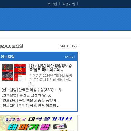
로그인
회원가입
026.8.8 토요일
AM 8:03:28
안보칼럼
더보기
[안보칼럼] 북한‘정찰정보총
국’임무 확대 의도와 ..
김정은은 2026년 7월 9일 노동
당 중앙군사위원회 제9기 제1
차 ..
[안보칼럼] 한국군 핵잠수함(SSN) 보유..
[안보칼럼] ‘유엔군 참전의 날’ 및 ..
[안보칼럼] 북한 핵물질 증산 동향과 ..
[안보칼럼] 북한의 국호 변경 의도와 ..