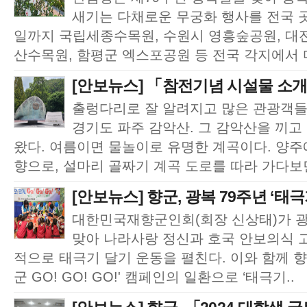
새기는 다채로운 무궁화 행사를 전국 곳
일까지 국립세종수목원, 수원시 영흥숲공원, 대
산수목원, 함평군 엑스포공원 등 전국 각지에서 다
[안보뉴스] 「참전기념 시설물 소개」 
출렁다리로 잘 알려지고 많은 관광객들
경기도 파주 감악산. 그 감악산을 끼고
왔다. 여름이면 물놀이로 유명한 계곡이다. 양
향으로, 설마리 골짜기 계곡 도로를 따라 가다보
[안보뉴스] 향군, 광복 79주년 ‘태극기
대한민국재향군인회(회장 신상태)가 광
맞아 나라사랑 정신과 호국 안보의식 고
적으로 태극기 달기 운동을 펼친다. 이와 함께 
군 GO! GO! GO!' 캠페인의 일환으로 ‘태극기..