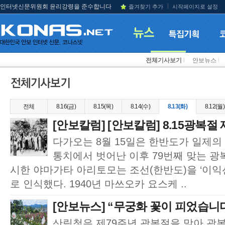
인터넷신문위원회 윤리강령을 준수합니다
즐겨찾기 추가
시작페이지로 설정
전체기사보기
l
안보뉴스
l
전체
8.16(금)
8.15(목)
8.14(수)
8.13(화)
8.12(월)
[안보칼럼] [안보칼럼] 8.15광복절 
다가오는 8월 15일은 한반도가 일제의
통치에서 벗어난 이후 79번째 맞는 광
시한 야마가타 아리토모는 조선(한반도)을 ‘이익선
로 인식했다. 1940년 마쓰오카 요스케 ..
[안보뉴스] “무궁화 꽃이 피었습니다
산림청은 제79주년 광복절을 맞아 광