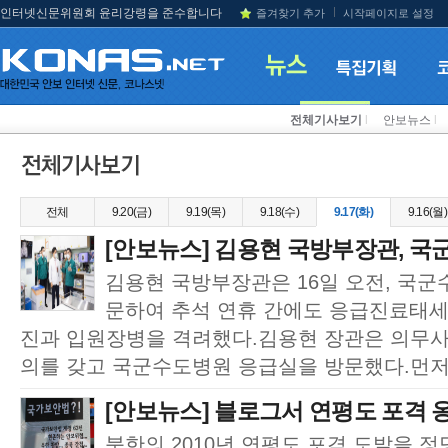
인터넷신문위원회 윤리강령을 준수합니다
즐겨찾기 추가
시작페이지로 설정
전체기사보기
l
안보뉴스
l
전체
9.20(금)
9.19(목)
9.18(수)
9.17(화)
9.16(월)
[안보뉴스] 김용현 국방부장관, 
김용현 국방부장관은 16일 오전, 국
문하여 추석 연휴 간에도 응급진료태세
진과 입원장병을 격려했다.김용현 장관은 의무
의를 갖고 국군수도병원 응급실을 방문했다.먼저,
[안보뉴스] 블로그서 연평도 포격 옹
북한의 2010년 연평도 포격 도발을 정