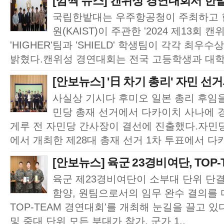
[깜짝 뉴스] 캔위성 경연대회서 한밭
국립한밭대는 우주항공청이 주최하고
원(KAIST)이 주관한 '2024 제13회
'HIGHER'팀과 'SHIELD' 학생팀이 각각 최우
밝혔다.캔위성 경연대회는 전국 고등학생과 대학
[안보뉴스] '日 차기 총리' 자민 선
사실상 기시다 후미오 일본 총리 후임을
민당 총재 선거에서 다카이치 사나에 
게루 전 자민당 간사장이 결선에 진출했다.자민당
에서 개최한 제28대 총재 선거 1차 투표에서 다
[안보뉴스] 육군 23경비여단, TOP-
육군 제23경비여단이 소부대 단위 단
함양, 원팀으로서의 임무 완수 결의를 다
TOP-TEAM 경연대회'를 개최해 눈길을 끌고 
및 중대 단위 모든 부대가 참가, 군가 1..