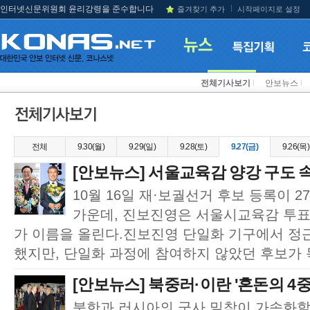
인터넷신문위원회 윤리강령을 준수합니다
즐겨찾기 추가
시작페이지로 설정
전체기사보기
l
안보뉴스
l
전체
9.30(월)
9.29(일)
9.28(토)
9.27(금)
9.26(목)
[안보뉴스] 서울교육감 양강 구도 속 
10월 16일 재·보궐선거 후보 등록이 
가운데, 진보진영은 서울시교육감 투표
가 이름을 올린다.진보진영 단일화 기구에서 정
했지만, 단일화 과정에 참여하지 않았던 후보가 독
[안보뉴스] 북중러·이란 '혼돈의 4중주
북한과 러시아의 군사 밀착이 가속화할