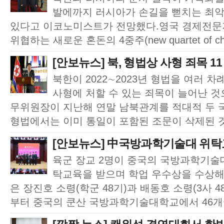
발에까지 러시아가 손길을 뻗치는 최악
있다고 이코노미스트가 전망했다.영국 경제전문
위협하는 새로운 혼돈의 4중주(new quartet of chao
[안보뉴스] 북, 형법상 사형 죄목 1
북한이 2022∼2023년 형법을 여러 
사형에 처할 수 있는 죄목이 늘어난 것
무위원장이 지난해 연말 남북관계를 적대적 두 
형법에서는 이미 통일이 포함된 조문이 삭제된 것
[안보뉴스] 中국방과학기술대 위탁교
육군 장교 2명이 중국의 국방과학기술
탁교육을 받으며 학업 우수상을 수상해
은 장진호 소령(학군 48기)과 배동호 소령(3사 
부터 중국의 쿤산 국방과학기술대학교에서 46개국 