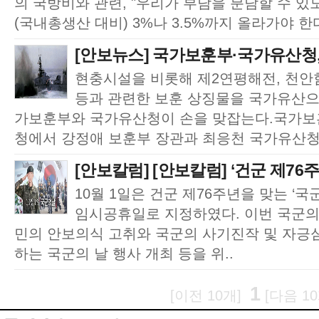
의 국방비와 관련, "우리가 부담을 분담할 수 
(국내총생산 대비) 3%나 3.5%까지 올라가야 한다"
[안보뉴스] 국가보훈부·국가유산청, 
현충시설을 비롯해 제2연평해전, 천안
등과 관련한 보훈 상징물을 국가유산으
가보훈부와 국가유산청이 손을 맞잡는다.국가보훈
청에서 강정애 보훈부 장관과 최응천 국가유산청장
[안보칼럼] [안보칼럼] ‘건군 제76주
10월 1일은 건군 제76주년을 맞는 ‘국
임시공휴일로 지정하였다. 이번 국군의
민의 안보의식 고취와 국군의 사기진작 및 자긍심
하는 국군의 날 행사 개최 등을 위..
1
[이전 10개]
[다음 10