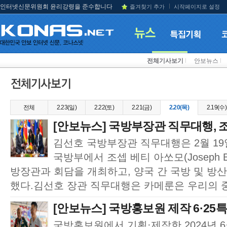
인터넷신문위원회 윤리강령을 준수합니다
즐겨찾기 추가
시작페이지로 설정
전체기사보기
l
안보뉴스
l
전체
2.23(일)
2.22(토)
2.21(금)
2.20(목)
2.19(수)
[안보뉴스] 국방부장관 직무대행, 조
김선호 국방부장관 직무대행은 2월 19
국방부에서 조셉 베티 아쏘모(Joseph B
방장관과 회담을 개최하고, 양국 간 국방 및 방
했다.김선호 장관 직무대행은 카메룬은 우리의 
[안보뉴스] 국방홍보원 제작 6·25특
국방홍보원에서 기획·제작한 2024년 6