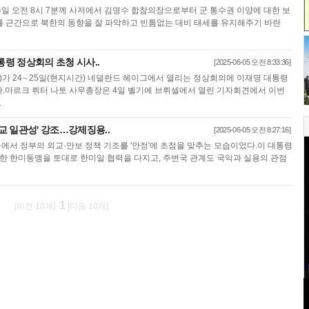
4일 오전 8시 7분께 사저에서 김명수 합참의장으로부터 군 통수권 이양에 대한 보
 근간으로 북한의 동향을 잘 파악하고 빈틈없는 대비 태세를 유지해주기 바란
통령 정상회의 초청 시사..
[2025-06-05 오전 8:33:36]
)가 24∼25일(현지시간) 네덜란드 헤이그에서 열리는 정상회의에 이재명 대통령
.마르크 뤼터 나토 사무총장은 4일 벨기에 브뤼셀에서 열린 기자회견에서 이번
.
외교 일관성' 강조…강제징용..
[2025-06-05 오전 8:27:16]
에서 정부의 외교·안보 정책 기조를 '안정'에 초점을 맞추는 모습이었다.이 대통령
건한 한미동맹을 토대로 한미일 협력을 다지고, 주변국 관계도 국익과 실용의 관점
1
[이전 10개]
[다음 10개]