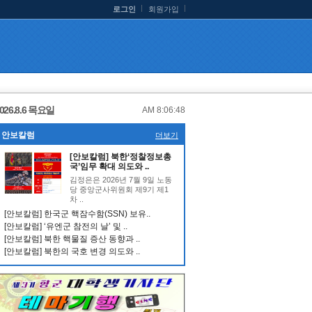
로그인
회원가입
026.8.6 목요일
AM 8:06:48
안보칼럼
더보기
[안보칼럼] 북한‘정찰정보총
국’임무 확대 의도와 ..
김정은은 2026년 7월 9일 노동
당 중앙군사위원회 제9기 제1
차 ..
[안보칼럼] 한국군 핵잠수함(SSN) 보유..
[안보칼럼] ‘유엔군 참전의 날’ 및 ..
[안보칼럼] 북한 핵물질 증산 동향과 ..
[안보칼럼] 북한의 국호 변경 의도와 ..