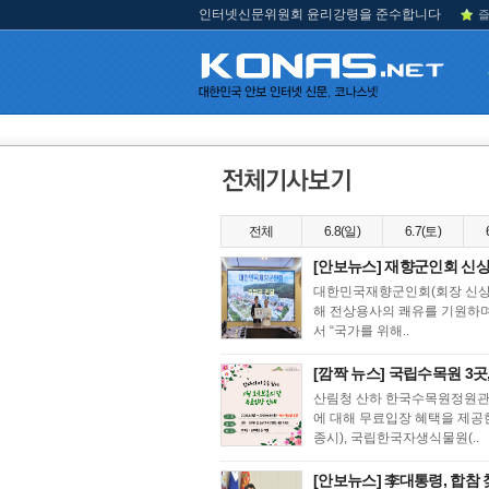
인터넷신문위원회 윤리강령을 준수합니다
즐
전체
6.8(일)
6.7(토)
[안보뉴스] 재향군인회 신상태
대한민국재향군인회(회장 신상태,
해 전상용사의 쾌유를 기원하며
서 “국가를 위해..
[깜짝 뉴스] 국립수목원 3곳,
산림청 산하 한국수목원정원관리
에 대해 무료입장 혜택을 제공
종시), 국립한국자생식물원(..
[안보뉴스] 李대통령, 합참