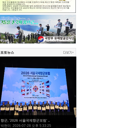
포토뉴스
향군, '2026 서울국제향군포럼' ..
박현미 2026-07-28 오후 5:33:25