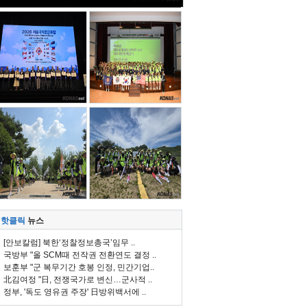
핫클릭
뉴스
[안보칼럼] 북한‘정찰정보총국’임무 ..
국방부 "올 SCM때 전작권 전환연도 결정 ..
보훈부 "군 복무기간 호봉 인정, 민간기업..
北김여정 "日, 전쟁국가로 변신…군사적 ..
정부, '독도 영유권 주장' 日방위백서에 ..