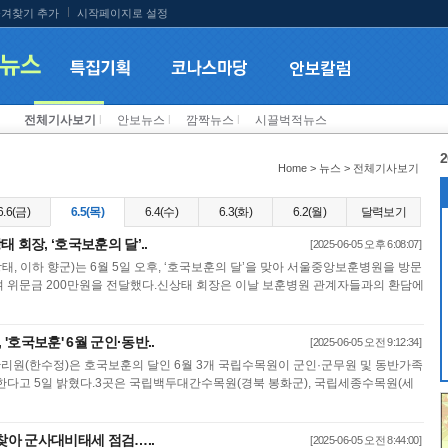
겨찾기 추가
시작페이지로 설정
전체기사보기
l
안보뉴스
l
깜짝뉴스
l
시끌벅적뉴스
2
Home > 뉴스 > 전체기사보기
6.6(금)
6.5(목)
6.4(수)
6.3(화)
6.2(월)
달력보기
 회장, ‘호국보훈의 달’..
[2025-06-05 오후 6:08:07]
 이하 향군)는 6월 5일 오후, ‘호국보훈의 달’을 맞아 서울중앙보훈병원을 방문
 위문금 200만원을 전달했다.신상태 회장은 이날 보훈병원 관계자들과의 환담에
 '호국보훈' 6월 군인·동반..
[2025-06-05 오전 9:12:34]
원(한수정)은 호국보훈의 달인 6월 3개 국립수목원이 군인·군무원 및 동반가족
한다고 5일 밝혔다.3곳은 국립백두대간수목원(경북 봉화군), 국립세종수목원(세
 찾아 군사대비태세 점검…..
[2025-06-05 오전 8:44:00]