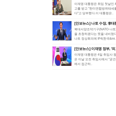
이재명 대통령은 취임 첫날인 
고를 받고 "한미연합방위태세를
다"고 당부했다.이 대통령은..
[안보뉴스] 나토 수장, 李대
북대서양조약기구(NATO·나토
을 초청하겠다는 뜻을 내비쳤다
나토 정상회의에 IP4(한국&mi.
[안보뉴스] 이재명 정부, '
이재명 대통령은 4일 취임사 등
은 이날 오전 취임사에서 "굳
에서 접근하..