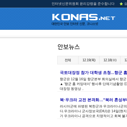
인터넷신문위원회 윤리강령을 준수합니다
즐
전체
12.19(목)
12.18(수)
1
국토대장정 참가 대학생 초청...향군 
향군은 12월 16일 향군본부 회의실에서 향군
▲ '향군 홈 커밍데이' 행사후 단체기념촬영 ⓒk
대장정 동영상 ..
북·우크라 교전 본격화…"북러 혼성부대
러시아군에 파병된 북한군과 우크라이나군의 
다.우크라이나 군사정보국(DIU)은 14일(
가 우크라이나 공격으로 치명적이고 회복 불가능