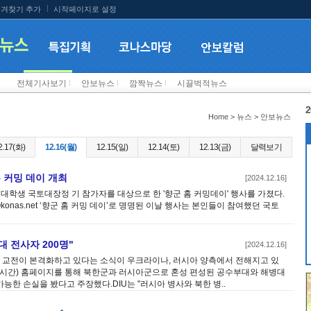
겨찾기 추가
시작페이지로 설정
전체기사보기
l
안보뉴스
l
깜짝뉴스
l
시끌벅적뉴스
2
Home > 뉴스 > 안보뉴스
2.17(화)
12.16(월)
12.15(일)
12.14(토)
12.13(금)
달력보기
홈 커밍 데이 개최
[2024.12.16]
 대학생 국토대장정 기 참가자를 대상으로 한 '향군 홈 커밍데이' 행사를 가졌다.
onas.net ‘향군 홈 커밍 데이’로 명명된 이날 행사는 본인들이 참여했던 국토
 전사자 200명"
[2024.12.16]
교전이 본격화하고 있다는 소식이 우크라이나, 러시아 양측에서 전해지고 있
현지시간) 홈페이지를 통해 북한군과 러시아군으로 혼성 편성된 공수부대와 해병대
한 손실을 봤다고 주장했다.DIU는 "러시아 병사와 북한 병..