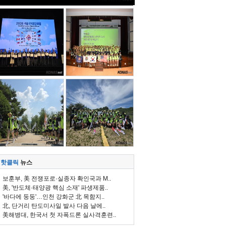
핫클릭
뉴스
보훈부, 美 전쟁포로·실종자 확인국과 M..
美, '반도체·태양광 핵심 소재' 파생제품..
'바다에 둥둥'…인천 강화군 北 목함지..
北, 단거리 탄도미사일 발사 다음 날에..
美해병대, 한국서 첫 자폭드론 실사격훈련..