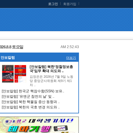
로그인
회원가입
026.8.8 토요일
AM 2:52:44
안보칼럼
더보기
[안보칼럼] 북한‘정찰정보총
국’임무 확대 의도와 ..
김정은은 2026년 7월 9일 노동
당 중앙군사위원회 제9기 제1
차 ..
[안보칼럼] 한국군 핵잠수함(SSN) 보유..
[안보칼럼] ‘유엔군 참전의 날’ 및 ..
[안보칼럼] 북한 핵물질 증산 동향과 ..
[안보칼럼] 북한의 국호 변경 의도와 ..