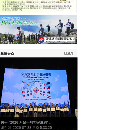
포토뉴스
향군, '2026 서울국제향군포럼' ..
박현미 2026-07-28 오후 5:33:25