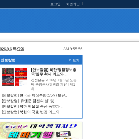
로그인
회원가입
026.8.6 목요일
AM 9:55:57
안보칼럼
더보기
[안보칼럼] 북한‘정찰정보총
국’임무 확대 의도와 ..
김정은은 2026년 7월 9일 노동
당 중앙군사위원회 제9기 제1
차 ..
[안보칼럼] 한국군 핵잠수함(SSN) 보유..
[안보칼럼] ‘유엔군 참전의 날’ 및 ..
[안보칼럼] 북한 핵물질 증산 동향과 ..
[안보칼럼] 북한의 국호 변경 의도와 ..