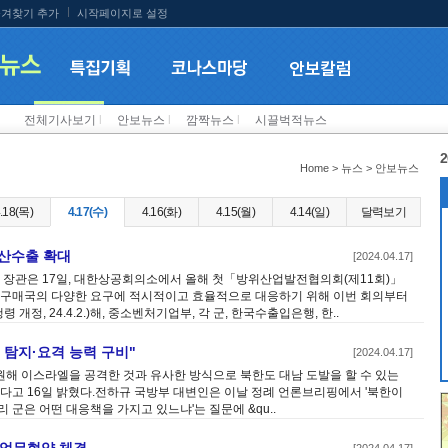
겨찾기 추가
시작페이지로 설정
전체기사보기
l
안보뉴스
l
깜짝뉴스
l
시끌벅적뉴스
2
Home > 뉴스 > 안보뉴스
.18(목)
4.17(수)
4.16(화)
4.15(월)
4.14(일)
달력보기
방산수출 확대
[2024.04.17]
장관은 17일, 대한상공회의소에서 올해 첫「방위산업발전협의회(제11회)」
른 구매국의 다양한 요구에 적시적이고 효율적으로 대응하기 위해 이번 회의부터
, 24.4.2.)해, 중소벤처기업부, 각 군, 한국수출입은행, 한..
 탐지·요격 능력 구비"
[2024.04.17]
해 이스라엘을 공격한 것과 유사한 방식으로 북한도 대남 도발을 할 수 있는
있다고 16일 밝혔다.전하규 국방부 대변인은 이날 정례 언론브리핑에서 '북한이
 군은 어떤 대응책을 가지고 있느냐'는 질문에 &qu..