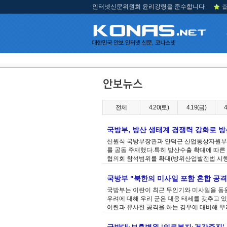
인터넷신문위원회 윤리강령을 준수합니다
즐
전체
4.20(토)
4.19(금)
4
국방부, 방산 생태계 경쟁력 강화로 
신원식 국방부장관과 안덕근 산업통상자원부 
를 공동 주재했다.특히 방산수출 확대에 따
협의회 참석범위를 확대(방위산업발전법 시행령 개정
국방부 "북한의 미사일 포함 혼합 공격
국방부는 이란이 최근 무인기와 미사일을 동원
우려에 대해 우리 군은 대응 태세를 갖추고 
이란과 유사한 공격을 하는 경우에 대비해 우리