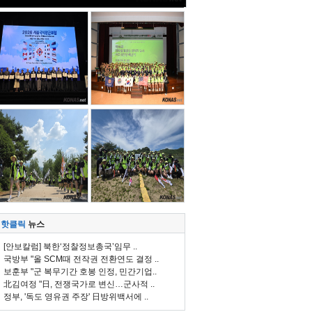
핫클릭
뉴스
[안보칼럼] 북한‘정찰정보총국’임무 ..
국방부 "올 SCM때 전작권 전환연도 결정 ..
보훈부 "군 복무기간 호봉 인정, 민간기업..
北김여정 "日, 전쟁국가로 변신…군사적 ..
정부, '독도 영유권 주장' 日방위백서에 ..