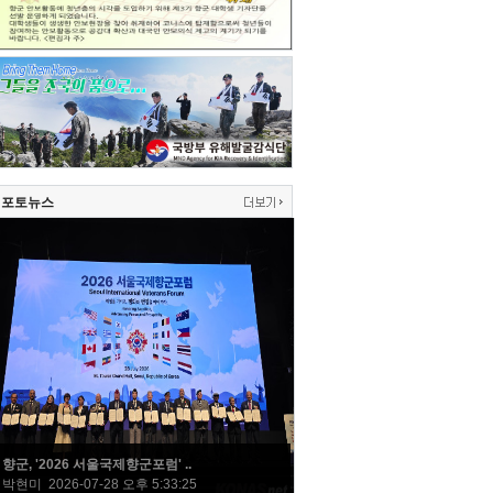
포토뉴스
향군, '2026 서울국제향군포럼' ..
박현미 2026-07-28 오후 5:33:25