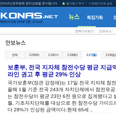
인터넷신문위원회 윤리강령을 준수합니다
즐겨찾기 추가
시작페이지로 설정
전체기사보기
l
안보뉴스
l
전체
2.20(목)
2.19(수)
2.18(화)
2.17(월)
2.16(일)
보훈부, 전국 지자체 참전수당 평균 지급액 2
라인 권고 후 평균 29% 인상
국가보훈부(장관 강정애)는 17일 전국 지자체 참
올해 1월 기준 전국 243개 자치단체에서 참전유
는 참전수당이 평균 23만 6천 원으로 집계됐다고 밝
월, 기초자치단체를 대상으로 한 참전수당 가이드
다 29%가 인상된 금액이다.현재 65세 ..