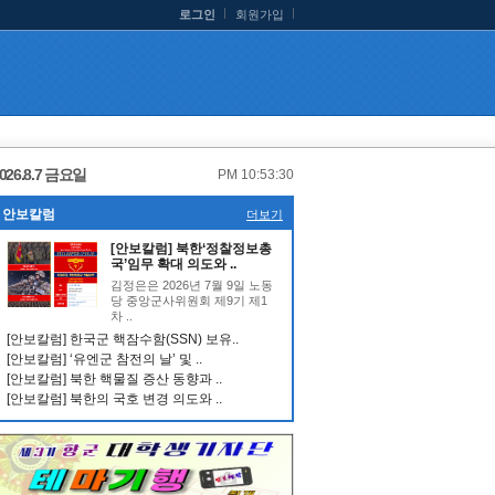
로그인
회원가입
026.8.7 금요일
PM 10:53:30
안보칼럼
더보기
[안보칼럼] 북한‘정찰정보총
국’임무 확대 의도와 ..
김정은은 2026년 7월 9일 노동
당 중앙군사위원회 제9기 제1
차 ..
[안보칼럼] 한국군 핵잠수함(SSN) 보유..
[안보칼럼] ‘유엔군 참전의 날’ 및 ..
[안보칼럼] 북한 핵물질 증산 동향과 ..
[안보칼럼] 북한의 국호 변경 의도와 ..