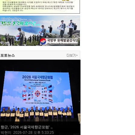
포토뉴스
향군, '2026 서울국제향군포럼' ..
박현미 2026-07-28 오후 5:33:25