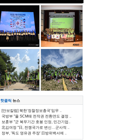
핫클릭
뉴스
[안보칼럼] 북한‘정찰정보총국’임무 ..
국방부 "올 SCM때 전작권 전환연도 결정 ..
보훈부 "군 복무기간 호봉 인정, 민간기업..
北김여정 "日, 전쟁국가로 변신…군사적 ..
정부, '독도 영유권 주장' 日방위백서에 ..