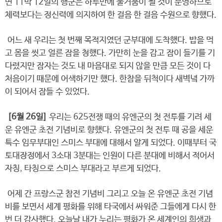
면 11박 12일의 행군은 하루만에 물거품이 될 것이 분명하므로
체력보다는 정신력에 의지하여 한 걸음 한 걸음 수원으로 향했다.
어느 새 우리는 첫 번째 목적지였던 군부대에 도착했다. 밥을 먹
고 몸을 씻고 얼른 잠을 청했다. 가만히 눈을 감고 잠이 들기를 기
다렸지만 잠자는 것도 내 마음대로 되지 않을 만큼 모든 것이 다
처음이기 때문에 어색하기만 했다. 한참을 뒤척이다 새벽녘 가까
이 되어서 잠들 수 있었다.
[6월 26일]
우리는 625전쟁 때의 유엔군의 첫 전투를 기려 세
운 유엔군 초전 기념비로 향했다. 유엔군의 첫 전투 때 공을 세운
특수 임무부대인 스미스 부대에 대해서 알게 되었다. 이때부터 국
토대장정에서 3소대 3분대는 인원이 다른 분대에 비해서 적어서
자칭, 타칭으로 스미스 부대라고 부르게 되었다.
어제 간 프랑스군 참전 기념비 그리고 오늘 온 유엔군 초전 기념
비를 보면서 세계 평화를 위해 타국에서 싸워준 그들에게 다시 한
번 더 감사했다. 오늘날 내가 누리는 평화가 온 세계인의 희생과