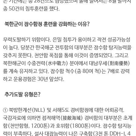
은 기간에는 총 28건으로 급증했으며 올해 들어서는 8월 말까지
총 50건의 침투훈련을 했다.
북한군이 잠수함정 훈련을 강화하는 이유?
무력도발하기 위함이다. 은밀 침투가 용이하고 작전 성공가능성
이 높다. 당분간 한국해군 전투함의 대부분은 잠수함 탐지능력을
갖추지 못한다. 천안함 폭침을 통해 이것이 증명되었다. 그리고
북한해군이 수중전력(水中戰力) 분야에서 대남우세(對南優勢)
를 계속 유지하고 있다. 잠수함 척수(총 80여 척)는 7배로 강력
하고 운용경험은 30년 앞섰다.
추가도발 유형은?
① 북방한계선(NLL) 및 서해5도 경비함정에 대한 어뢰공격.
국감자료에 의하면 접적해역(接敵海域) 경비함의 대부분은 초계
함(천안함형, 1200톤)과 호위함(1800톤)이다. 잠수함 탐지능
력이 부족하다. 설사 대잠능력이 나은 구축함(3천 톤 DDH-I, 4