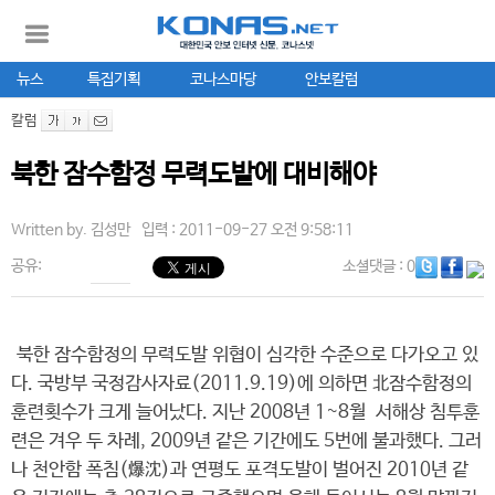
뉴스
특집기획
코나스마당
안보칼럼
칼럼
북한 잠수함정 무력도발에 대비해야
Written by.
김성만
입력 : 2011-09-27 오전 9:58:11
공유:
소셜댓글
: 0
북한 잠수함정의 무력도발 위협이 심각한 수준으로 다가오고 있
다. 국방부 국정감사자료(2011.9.19)에 의하면 北잠수함정의
훈련횟수가 크게 늘어났다. 지난 2008년 1~8월 서해상 침투훈
련은 겨우 두 차례, 2009년 같은 기간에도 5번에 불과했다. 그러
나 천안함 폭침(爆沈)과 연평도 포격도발이 벌어진 2010년 같