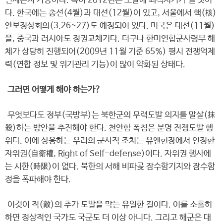
언제든지 가능하다. 특히 2012년은 도발에 최적시기가 될 것이
다. 한국에는 총선(4월)과 대선(12월)이 있고, 서울에서 핵(核)
안보정상회의(3.26~27)도 예정되어 있다. 미국은 대선(11월)
을, 중국과 러시아도 정권교체기다. 더구나 한미연합군사령부 해
체가 상당히 진행되어(2009년 11월 기준 65%) 평시 전쟁억제
력(연합 정보 및 위기관리 기능)이 많이 약화된 상태다.
그러면 어떻게 해야 하는가?
무엇보다도 정부(국방부)는 북한군의 무력도발 의지를 말살(抹
殺)하는 방안을 추진해야 한다. 천안함 폭침은 분명 전쟁도발 행
위다. 이에 상응하는 우리의 군사적 조치는 유엔헌장에서 인정한
자위권(自衛權, Right of Self-defense)이다. 자위권 행사에
는 시한(時限)이 없다. 북한의 서해 비파곶 잠수함기지와 잠수함
정을 폭파해야 한다.
이것이 적(敵)의 추가 도발을 막는 유일한 길이다. 이를 소홀히
하면 정상적인 국가도 국군도 더 이상 아니다. 그리고 해군은 대