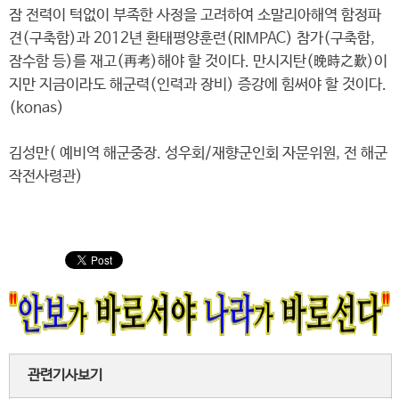
잠 전력이 턱없이 부족한 사정을 고려하여 소말리아해역 함정파
견(구축함)과 2012년 환태평양훈련(RIMPAC) 참가(구축함,
잠수함 등)를 재고(再考)해야 할 것이다. 만시지탄(晩時之歎)이
지만 지금이라도 해군력(인력과 장비) 증강에 힘써야 할 것이다.
(konas)
김성만( 예비역 해군중장. 성우회/재향군인회 자문위원, 전 해군
작전사령관)
관련기사보기