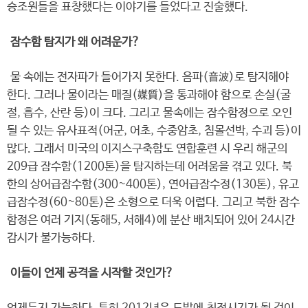
승조원들을 표창했다는 이야기를 들었다고 진술했다.
잠수함 탐지가 왜 어려운가?
물 속에는 전자파가 들어가지 못한다. 음파(音波)로 탐지해야
한다. 그러나 물이라는 매질(媒質)을 통과해야 함으로 손실(굴
절, 흡수, 산란 등)이 크다. 그리고 물속에는 잠수함정으로 오인
될 수 있는 유사표적(어군, 어초, 수중암초, 침몰선박, 수괴 등)이
많다. 그래서 미국의 이지스구축함도 연합훈련 시 우리 해군의
209급 잠수함(1200톤)을 탐지하는데 어려움을 겪고 있다. 북
한의 상어급잠수함(300~400톤), 연어급잠수정(130톤), 유고
급잠수정(60~80톤)은 소형으로 더욱 어렵다. 그리고 북한 잠수
함정은 여러 기지(동해5, 서해4)에 분산 배치되어 있어 24시간
감시가 불가능하다.
이들이 언제 공격을 시작할 것인가?