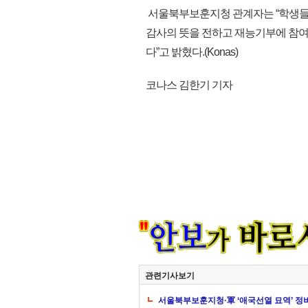
서울북부보훈지청 관계자는 “학생들
감사의 뜻을 전하고 재능기부에 참여
다”고 밝혔다.(Konas)
코나스 김한기 기자
관련기사보기
서울북부보훈지청·軍 ‘애국선열 묘역’ 정