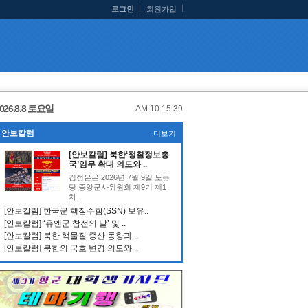
로그인
회원가입
026.8.8 토요일
AM 10:15:39
안보칼럼
더보기
[안보칼럼] 북한‘정찰정보총
국’임무 확대 의도와 ..
김정은은 2026년 7월 9일 노동
당 중앙군사위원회 제9기 제1
차 ..
[안보칼럼] 한국군 핵잠수함(SSN) 보유..
[안보칼럼] ‘유엔군 참전의 날’ 및 ..
[안보칼럼] 북한 핵물질 증산 동향과 ..
[안보칼럼] 북한의 국호 변경 의도와 ..