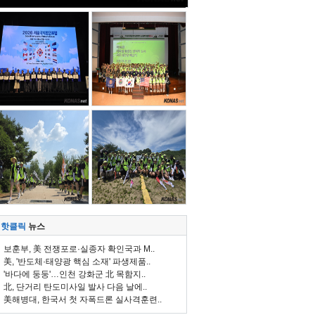
핫클릭
뉴스
보훈부, 美 전쟁포로·실종자 확인국과 M..
美, '반도체·태양광 핵심 소재' 파생제품..
'바다에 둥둥'…인천 강화군 北 목함지..
北, 단거리 탄도미사일 발사 다음 날에..
美해병대, 한국서 첫 자폭드론 실사격훈련..