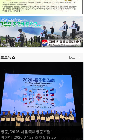
포토뉴스
향군, '2026 서울국제향군포럼' ..
박현미 2026-07-28 오후 5:33:25