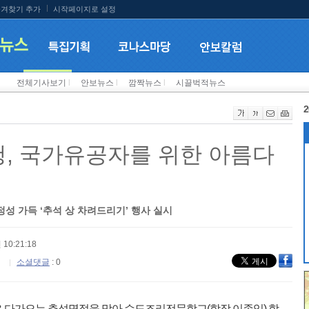
겨찾기 추가
시작페이지로 설정
전체기사보기
l
안보뉴스
l
깜짝뉴스
l
시끌벅적뉴스
2
, 국가유공자를 위한 아름다
성 가득 ‘추석 상 차려드리기’ 행사 실시
 10:21:18
소셜댓글
: 0
 다가오는 추석명절을 맞아 수도조리전문학교(학장 이종임) 학