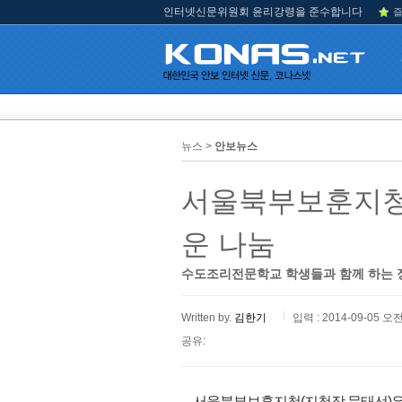
인터넷신문위원회 윤리강령을 준수합니다
즐
뉴스 >
안보뉴스
서울북부보훈지청
운 나눔
수도조리전문학교 학생들과 함께 하는 정
Written by.
김한기
입력 : 2014-09-05 오전
공유:
서울북부보훈지청(지청장 문태선)은