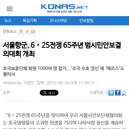
뉴스
특집기획
코나스마당
안보칼럼
안보뉴스
서울향군, 6‧25전쟁 65주년 범시민안보결
의대회 개최
호국보훈단체 회원 1000여 명 참가...‘조국 수호 정신’에 ‘메르스’도
물러서
Written by.
이영찬
입력 : 2015-06-24 오후 11:34:13
공유:
소셜댓글
: 0
“6‧25전쟁 65주년을 맞이하여 우리 서울시안보단체협의회
는 호국영령들의 고귀한 희생을 기리며 나라사랑 정신을 계승하