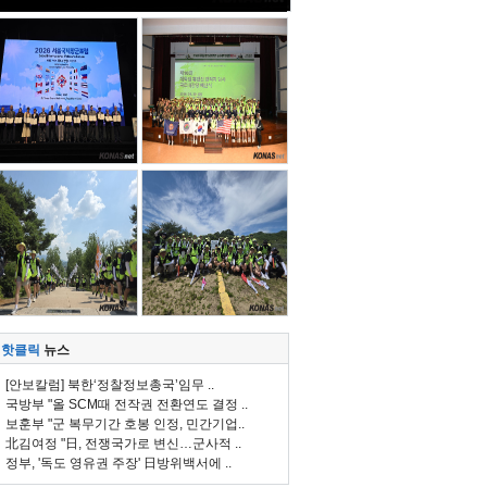
핫클릭
뉴스
[안보칼럼] 북한‘정찰정보총국’임무 ..
국방부 "올 SCM때 전작권 전환연도 결정 ..
보훈부 "군 복무기간 호봉 인정, 민간기업..
北김여정 "日, 전쟁국가로 변신…군사적 ..
정부, '독도 영유권 주장' 日방위백서에 ..