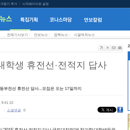
겨찾기 추가
시작페이지로 설정
전체기사보기
l
안보뉴스
l
깜짝뉴스
l
시끌벅적뉴스
2
' 대학생 휴전선·전적지 답사
선→동부전선 휴전선 답사...모집은 오는 17일까지
 9:41:10
소셜댓글
: 0
2015' 휴전선·전적지 답사 국토대장정’에 참가할 대학생들을