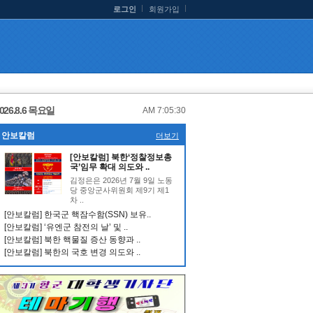
로그인
회원가입
026.8.6 목요일
AM 7:05:31
안보칼럼
더보기
[안보칼럼] 북한‘정찰정보총
국’임무 확대 의도와 ..
김정은은 2026년 7월 9일 노동
당 중앙군사위원회 제9기 제1
차 ..
[안보칼럼] 한국군 핵잠수함(SSN) 보유..
[안보칼럼] ‘유엔군 참전의 날’ 및 ..
[안보칼럼] 북한 핵물질 증산 동향과 ..
[안보칼럼] 북한의 국호 변경 의도와 ..