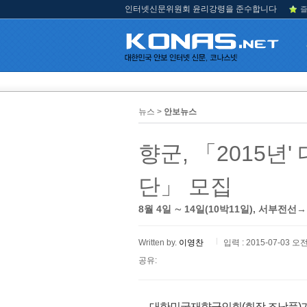
인터넷신문위원회 윤리강령을 준수합니다
즐
뉴스 >
안보뉴스
향군, 「2015년
단」 모집
8월 4일 ∼ 14일(10박11일), 서부전
Written by.
이영찬
입력 : 2015-07-03 오전
공유:
대한민국재향군인회(회장 조남풍)가 ‘