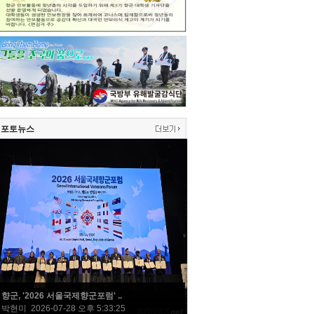
포토뉴스
향군, '2026 서울국제향군포럼' ..
박현미 2026-07-28 오후 5:33:25