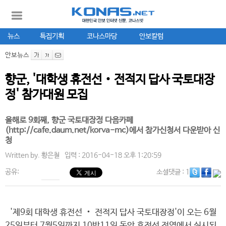
뉴스
특집기획
코나스마당
안보칼럼
안보뉴스
향군, '대학생 휴전선‧전적지 답사 국토대장
정' 참가대원 모집
올해로 9회째, 향군 국토대장정 다음카페
(http://cafe.daum.net/korva-mc)에서 참가신청서 다운받아 신
청
Written by.
황은철
입력 : 2016-04-18 오후 1:20:59
공유:
소셜댓글
: 1
'제9회 대학생 휴전선 ‧ 전적지 답사 국토대장정'이 오는 6월
25일부터 7월5일까지 10박11일 동안 휴전선 전역에서 실시된