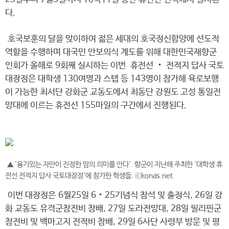
다.
호국보훈의 달을 맞이하여 젊은 세대의 호국정신함양에 선도적
역할을 수행하며 대국민 안보의식 계도를 위해 대한민국재향군
인회가 올해로 9회째 실시하는 이번 휴전선 ‧ 전적지 답사 국토
대장정은 대학생 130여명과 스텝 등 143명이 참가해 육로보행
이 가능한 최서단 강화군 교동도에서 최동단 강원도 고성 통일전
망대에 이르는 휴전선 155마일의 구간에서 진행된다.
▲ '용기있는 자만이 진정한 땀의 의미를 안다'. 향군이 지난해 주최한 '대학생 휴
전선 전적지 답사 국토대장정'에 참가한 학생들. ⓒkonas.net
이번 대장정은 6월25일 6‧25기념식 참석 및 출정식, 26일 강
화 교동도 유격군참전비 참배, 27일 도라전망대, 28일 필리핀군
참전비 및 백마고지 전적비 참배, 29일 6사단 사령부 방문 및 평