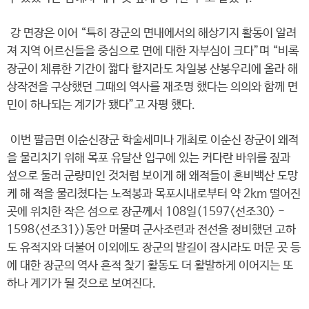
강 면장은 이어 “특히 장군의 면내에서의 해상기지 활동이 알려
져 지역 어르신들을 중심으로 면에 대한 자부심이 크다”며 “비록
장군이 체류한 기간이 짧다 할지라도 차일봉 산봉우리에 올라 해
상작전을 구상했던 그때의 역사를 재조명 했다는 의의와 함께 면
민이 하나되는 계기가 됐다”고 자평 했다.
이번 팔금면 이순신장군 학술세미나 개최로 이순신 장군이 왜적
을 물리치기 위해 목포 유달산 입구에 있는 커다란 바위를 짚과
섶으로 둘러 군량미인 것처럼 보이게 해 왜적들이 혼비백산 도망
케 해 적을 물리쳤다는 노적봉과 목포시내로부터 약 2km 떨어진
곳에 위치한 작은 섬으로 장군께서 108일(1597<선조30> -
1598<선조31>)동안 머물며 군사조련과 전선을 정비했던 고하
도 유적지와 더불어 이외에도 장군의 발길이 잠시라도 머문 곳 등
에 대한 장군의 역사 흔적 찾기 활동도 더 활발하게 이어지는 또
하나 계기가 될 것으로 보여진다.