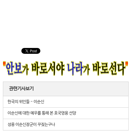
관련기사보기
한국의 위인들 - 이순신
이순신에 대한 예우를 통해 본 호국영웅 선양
성웅 이순신장군이 꾸짖는구나