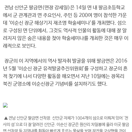
전남 신안군 팔금면(면장 강세일)은 14일 면 내 팔금초등학교
에서 군 관계관과 면 주요인사, 주민 등 200여 명이 참석한 가운
데 ‘이순신 장군 해상기지 재조명 학술세미나’를 개최했다. 섬으
로 구성된 면 단위에서, 그것도 역사적 인물의 활동에 대해 잘 알
려지지 않은 숨은 내용을 찾아 학술세미나를 개최한 것은 매우 이
례적으로 보인다.
장군의 이 지역에서의 역사 발자취 발굴을 위해 팔금면은 2016
년 5월 ‘이순신 장군 유적발굴추진위원회’를 구성하고 장군의 흔
적 찾기에 나서 다양한 활동을 해오면서 지난 10일에는 장목리
북진 군영소에 이순신장군 기념비를 설치하기도 했다.
▲ 전남 신안군 팔금면 선착장. 신안군 자체가 1004개의 섬으로 이뤄져 있어 '천
사의 섬'으로 더 잘 알려진 신안군. 이순신 장군은 원산리 차일봉에 올라 이곳 팔금
면 선착장 등 지역내를 휘돌아 빠르게 흐르는 물살을 보며 작전을 구상했을 것이