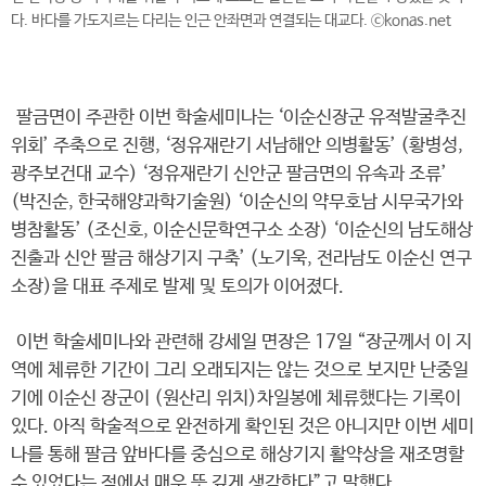
다. 바다를 가도지르는 다리는 인근 안좌면과 연결되는 대교다. ⓒkonas.net
팔금면이 주관한 이번 학술세미나는 ‘이순신장군 유적발굴추진
위회’ 주축으로 진행, ‘정유재란기 서남해안 의병활동’ (황병성,
광주보건대 교수) ‘정유재란기 신안군 팔금면의 유속과 조류’
(박진순, 한국해양과학기술원) ‘이순신의 약무호남 시무국가와
병참활동’ (조신호, 이순신문학연구소 소장) ‘이순신의 남도해상
진출과 신안 팔금 해상기지 구축’ (노기욱, 전라남도 이순신 연구
소장)을 대표 주제로 발제 및 토의가 이어졌다.
이번 학술세미나와 관련해 강세일 면장은 17일 “장군께서 이 지
역에 체류한 기간이 그리 오래되지는 않는 것으로 보지만 난중일
기에 이순신 장군이 (원산리 위치)차일봉에 체류했다는 기록이
있다. 아직 학술적으로 완전하게 확인된 것은 아니지만 이번 세미
나를 통해 팔금 앞바다를 중심으로 해상기지 활약상을 재조명할
수 있었다는 점에서 매우 뜻 깊게 생각한다”고 말했다.