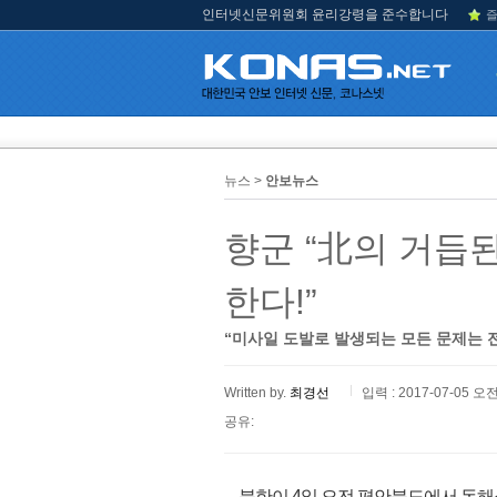
인터넷신문위원회 윤리강령을 준수합니다
즐
뉴스 >
안보뉴스
향군 “北의 거듭
한다!”
“미사일 도발로 발생되는 모든 문제는 
Written by.
최경선
입력 : 2017-07-05 오전
공유:
북한이 4일 오전 평안북도에서 동해