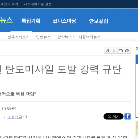
겨찾기 추가
시작페이지로 설정
전체기사보기
l
안보뉴스
l
깜짝뉴스
l
시끌벅적뉴스
2
된 탄도미사일 도발 강력 규탄
전적으로 북한 책임”
 10:59:59
소셜댓글
: 3
상으로 탄도미사일을 발사한데 이어 중대발표를 통해 ‘화성-14형