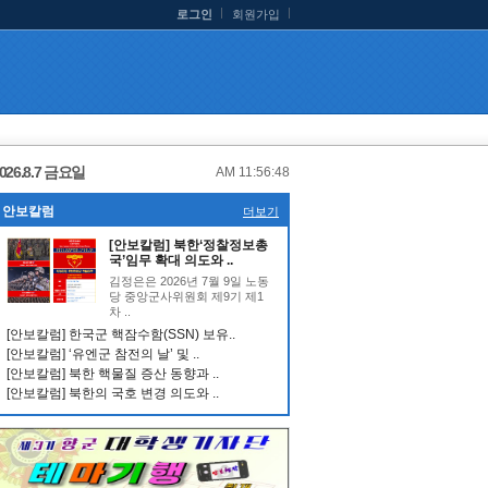
로그인
회원가입
026.8.7 금요일
AM 11:56:48
안보칼럼
더보기
[안보칼럼] 북한‘정찰정보총
국’임무 확대 의도와 ..
김정은은 2026년 7월 9일 노동
당 중앙군사위원회 제9기 제1
차 ..
[안보칼럼] 한국군 핵잠수함(SSN) 보유..
[안보칼럼] ‘유엔군 참전의 날’ 및 ..
[안보칼럼] 북한 핵물질 증산 동향과 ..
[안보칼럼] 북한의 국호 변경 의도와 ..