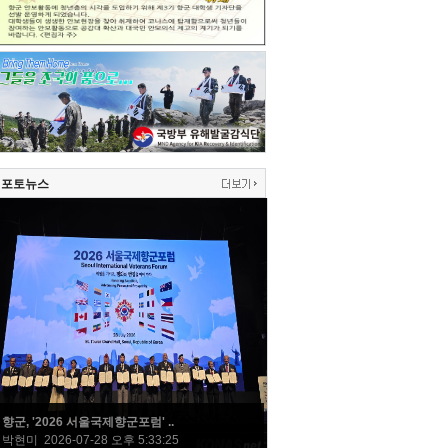
포토뉴스
향군, '2026 서울국제향군포럼' ..
박현미 2026-07-28 오후 5:33:25