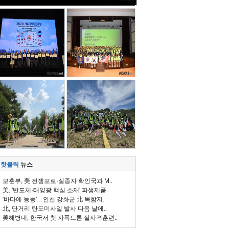
핫클릭
뉴스
보훈부, 美 전쟁포로·실종자 확인국과 M..
美, '반도체·태양광 핵심 소재' 파생제품..
'바다에 둥둥'…인천 강화군 北 목함지..
北, 단거리 탄도미사일 발사 다음 날에..
美해병대, 한국서 첫 자폭드론 실사격훈련..