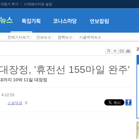
겨찾기 추가
시작페이지로 설정
전체기사보기
l
안보뉴스
l
깜짝뉴스
l
시끌벅적뉴스
2
장정, '휴전선 155마일 완주'
대까지 10박 11일 대장정
 4:12:23
소셜댓글
: 0