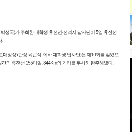
성국)가 주최한 대학생 휴전선·전적지 답사단이 5일 휴전선
.
토대장정’(단장 육근석. 이하 대학생 답사단)은 제10회를 맞았으
11일간의 휴전선 155마일, 844Km의 거리를 무사히 완주해냈다.