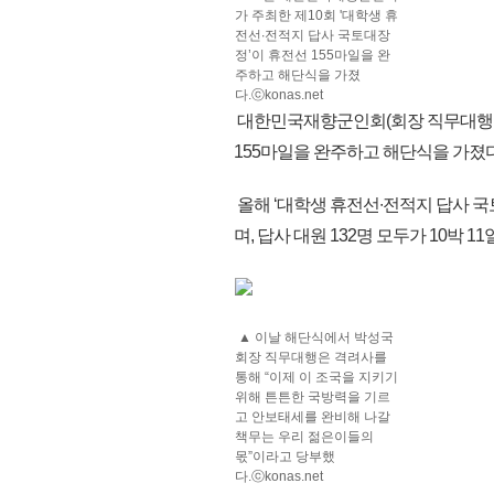
가 주최한 제10회 '대학생 휴
전선∙전적지 답사 국토대장
정’이 휴전선 155마일을 완
주하고 해단식을 가졌
다.ⓒkonas.net
대한민국재향군인회(회장 직무대행 박
155마일을 완주하고 해단식을 가졌다
올해 ‘대학생 휴전선∙전적지 답사 국
며, 답사 대원 132명 모두가 10박 
▲ 이날 해단식에서 박성국
회장 직무대행은 격려사를
통해 “이제 이 조국을 지키기
위해 튼튼한 국방력을 기르
고 안보태세를 완비해 나갈
책무는 우리 젊은이들의
몫”이라고 당부했
다.ⓒkonas.net