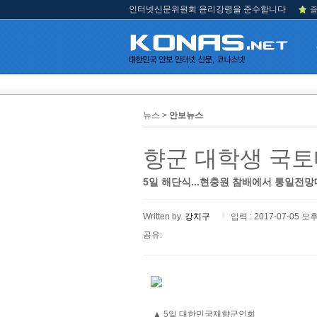
인터넷신문위원회 윤리강령을 준수합니다
즐
뉴스 >
안보뉴스
향군 대학생 국토대
5일 해단식...현충원 참배에서 통일전망
Written by.
강치구
입력 : 2017-07-05 오후
공유:
▲ 5일 대한민국재향군인회