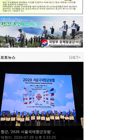
포토뉴스
향군, '2026 서울국제향군포럼' ..
박현미 2026-07-28 오후 5:33:25