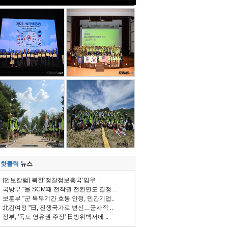
핫클릭
뉴스
[안보칼럼] 북한‘정찰정보총국’임무 ..
국방부 "올 SCM때 전작권 전환연도 결정 ..
보훈부 "군 복무기간 호봉 인정, 민간기업..
北김여정 "日, 전쟁국가로 변신…군사적 ..
정부, '독도 영유권 주장' 日방위백서에 ..