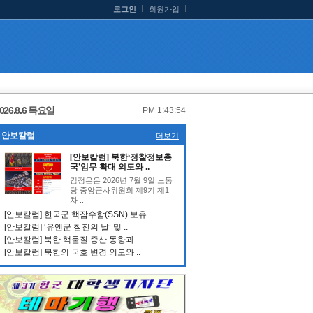
로그인
회원가입
026.8.6 목요일
PM 1:43:54
안보칼럼
더보기
[안보칼럼] 북한‘정찰정보총
국’임무 확대 의도와 ..
김정은은 2026년 7월 9일 노동
당 중앙군사위원회 제9기 제1
차 ..
[안보칼럼] 한국군 핵잠수함(SSN) 보유..
[안보칼럼] ‘유엔군 참전의 날’ 및 ..
[안보칼럼] 북한 핵물질 증산 동향과 ..
[안보칼럼] 북한의 국호 변경 의도와 ..