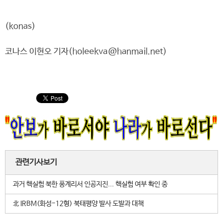
(konas)
코나스 이현오 기자(holeekva@hanmail.net)
관련기사보기
과거 핵실험 북한 풍계리서 인공지진... 핵실험 여부 확인 중
北 IRBM(화성-12형) 북태평양 발사 도발과 대책