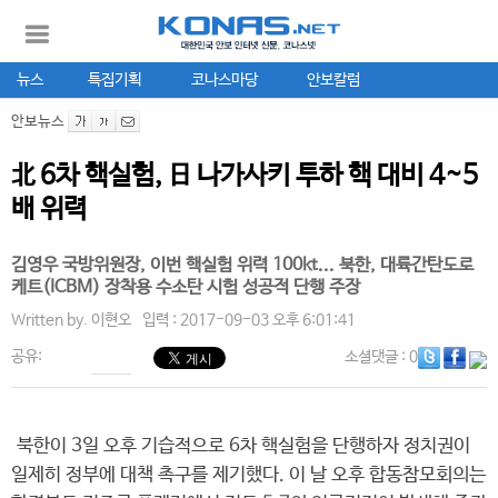
뉴스
특집기획
코나스마당
안보칼럼
안보뉴스
北 6차 핵실험, 日 나가사키 투하 핵 대비 4~5
배 위력
김영우 국방위원장, 이번 핵실험 위력 100kt... 북한, 대륙간탄도로
케트(ICBM) 장착용 수소탄 시험 성공적 단행 주장
Written by.
이현오
입력 : 2017-09-03 오후 6:01:41
공유:
소셜댓글
: 0
북한이 3일 오후 기습적으로 6차 핵실험을 단행하자 정치권이
일제히 정부에 대책 촉구를 제기했다. 이 날 오후 합동참모회의는