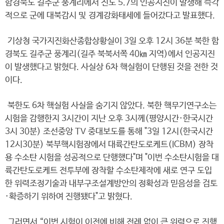
함경북도 길주군 풍계리에서 진도 5.7의 인공지진이 발생해 즉각
적으로 군에 대북감시 및 경계강화태세에 들어갔다고 발표했다.
기상청 국가지진화산종합상황실이 3일 오후 12시 36분 북한 함
경북도 길주군 풍계리(길주 북북서쪽 40㎞ 지역)에서 인공지진
이 발생했다고 밝혔다. 사실상 6차 핵실험이 단행된 것을 전한 것
이다.
북한도 6차 핵실험 사실을 숨기지 않았다. 북한 핵무기연구소는
시험을 감행한지 3시간이 지난 오후 3시께(평양시간·한국시간
3시 30분) 조선중앙 TV 중대보도를 통해 "3일 12시(한국시간
12시30분) 북부핵시험장에서 대륙간탄도로케트(ICBM) 장착
용 수소탄 시험을 성공적으로 단행했다"며 "이번 수소탄시험을 대
륙간탄도로케트 전투부에 장착할 수소탄제작에 새로 연구 도입
한 위력조정기술과 내부구조설계방안의 정확성과 믿음성을 검토
·확증하기 위하여 진행됐다"고 밝혔다.
그러면서 “이번 시험이 이전에 비해 전례 없이 큰 위력으로 진행