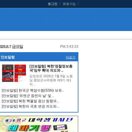
로그인
회원가입
026.8.7 금요일
PM 3:43:34
안보칼럼
더보기
[안보칼럼] 북한‘정찰정보총
국’임무 확대 의도와 ..
김정은은 2026년 7월 9일 노동
당 중앙군사위원회 제9기 제1
차 ..
[안보칼럼] 한국군 핵잠수함(SSN) 보유..
[안보칼럼] ‘유엔군 참전의 날’ 및 ..
[안보칼럼] 북한 핵물질 증산 동향과 ..
[안보칼럼] 북한의 국호 변경 의도와 ..