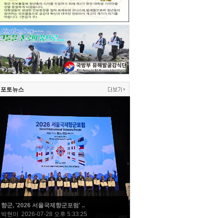
포토뉴스
향군, '2026 서울국제향군포럼' ..
박현미 2026-07-28 오후 5:33:25