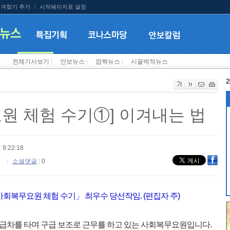
겨찾기 추가
시작페이지로 설정
전체기사보기
l
안보뉴스
l
깜짝뉴스
l
시끌벅적뉴스
2
요원 체험 수기①] 이겨내는 법
 9:22:18
소셜댓글
: 0
 사회복무요원 체험 수기」 최우수 당선작임. (편집자 주)
구급차를 타며 구급 보조로 근무를 하고 있는 사회복무요원입니다.