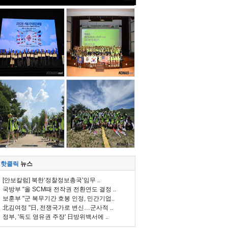
핫클릭
뉴스
[안보칼럼] 북한‘정찰정보총국’임무 ..
국방부 "올 SCM때 전작권 전환연도 결정 ..
보훈부 "군 복무기간 호봉 인정, 민간기업..
北김여정 "日, 전쟁국가로 변신…군사적 ..
정부, '독도 영유권 주장' 日방위백서에 ..