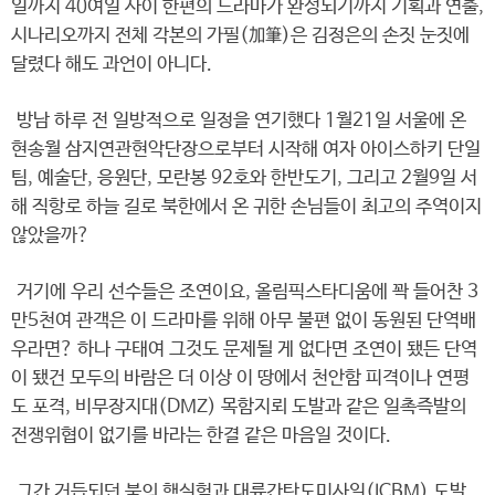
일까지 40여일 사이 한편의 드라마가 완성되기까지 기획과 연출,
시나리오까지 전체 각본의 가필(加筆)은 김정은의 손짓 눈짓에
달렸다 해도 과언이 아니다.
방남 하루 전 일방적으로 일정을 연기했다 1월21일 서울에 온
현송월 삼지연관현악단장으로부터 시작해 여자 아이스하키 단일
팀, 예술단, 응원단, 모란봉 92호와 한반도기, 그리고 2월9일 서
해 직항로 하늘 길로 북한에서 온 귀한 손님들이 최고의 주역이지
않았을까?
거기에 우리 선수들은 조연이요, 올림픽스타디움에 꽉 들어찬 3
만5천여 관객은 이 드라마를 위해 아무 불편 없이 동원된 단역배
우라면? 하나 구태여 그것도 문제될 게 없다면 조연이 됐든 단역
이 됐건 모두의 바람은 더 이상 이 땅에서 천안함 피격이나 연평
도 포격, 비무장지대(DMZ) 목함지뢰 도발과 같은 일촉즉발의
전쟁위협이 없기를 바라는 한결 같은 마음일 것이다.
그간 거듭되던 북의 핵실험과 대륙간탄도미사일(ICBM) 도발