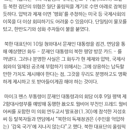
등 북한 집단의 위협은 일단 올림픽을 계기로 수면 아래로 잠복된
듯하다. 압박과 제재 이면 ‘평화’를 주창하는 미국 등 국제사회의
이목을 더 이상 회피하기도 어려울 수 있음이다. 단일팀이 물꼬를
텄고, 한반도기와 성화 주자들이 불을 붙였다.
북한 대표단이 10일 청와대서 문재인 대통령을 접견, 면담을 통
해 예상했던 화두 - 문재인 대통령의 북한 평양 방문 카드 - 를
꺼냈다. 그러나 분명한 사실은 그 화두가 현 제재와 압박, 국제사
회와의 일체된 공조헤 부합하기 위해서는 그에 상응하는 납득할
만한 가치도 제시해야 한다는 점, 그것을 우리도 분명하고도 명확
하게 제시하고 또 받아들이게끔 해야 하는 것이다.
마이크 펜스 부통령이 문재인 대통령과의 회담 이후 9일 평택 제
2함대사령부를 예방해 동행한 故오토 웜비어 부친인 프레드 웜비
어씨를 포함한 미 의회 연두교서 발표장(1.30)에 참석한 지성호
씨 등 탈북자들과 면담에서 “북한의 독재정권은 (주민을 억압하
는) ‘감옥 국가’에 지나지 않는다”고 했다. 북한 대표단의 올림픽