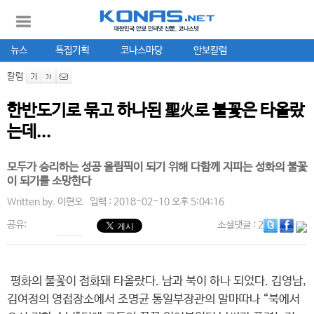
뉴스
특집기획
코나스마당
안보칼럼
칼럼
한반도기로 묶고 하나된 聖火로 불꽃은 타올랐
는데...
모두가 승리하는 성공 올림픽이 되기 위해 다함께 지피는 성화의 불꽃
이 되기를 소망한다
Written by.
이현오
입력 : 2018-02-10 오후 5:04:16
공유:
소셜댓글
: 2
평화의 불꽃이 점화돼 타올랐다. 남과 북이 하나 되었다. 김영남,
김여정의 영접장소에서 조명균 통일부장관의 말마따나 “북에서