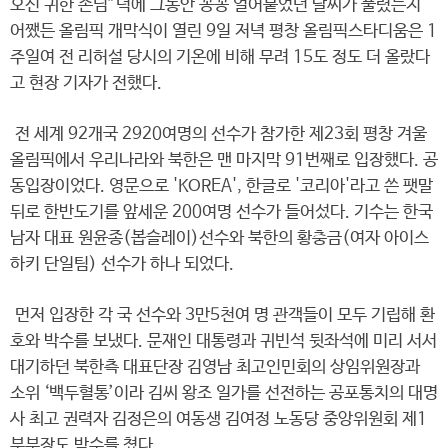
오신 귀한 손님”덕에 그동안 꽁꽁 얼어붙었던 날씨가 풀렸는지
어쨌든 올림픽 개막식이 열린 9일 저녁 평창 올림픽스타디움은 1
주일여 전 리허설 당시의 기온에 비해 무려 15도 정도 더 올랐다
고 현장 기자가 전했다.
전 세계 92개국 2920여명의 선수가 참가한 제23회 평창 겨울
올림픽에서 우리나라와 북한은 맨 마지막 91번째로 입장했다. 공
동입장이었다. 영문으로 'KOREA', 한글로 '코리아'라고 쓴 팻말
뒤로 한반도기를 앞세운 200여명 선수가 들어섰다. 기수는 한국
남자 대표 원윤종(봅슬레이)선수와 북한의 황충금(여자 아이스
하키 단일팀) 선수가 하나 되었다.
먼저 입장한 각 국 선수와 3만5천여 명 관객들이 모두 기립해 환
호와 박수를 보냈다. 문재인 대통령과 귀빈석 뒷좌석에 미리 서서
대기하던 북한측 대표단장 김영남 최고인민회의 상임위원장과
소위 ‘백두혈통’이라 김씨 왕조 일가를 선전하는 공포통치의 대명
사 최고 권력자 김정은의 여동생 김여정 노동당 중앙위원회 제1
부부장도 박수를 쳤다.