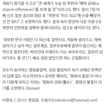
개회식 참석을 두고선 “전 세계가 오늘 밤 북한의 ‘매력 공세(a
charm offensive)’를 보게 될 것”이라고도 했다. 앞서 7일 아
베 신조 일본 총리와 회담 후 “북한의 ‘미소 외교’에 눈을 빼앗겨
선 안 된다”고 표현하기도 했다. 겉과 속이 완전히 다른 이중구조
북한의 진면목을 정확히 들여다보라는 경고로 해석되기도 한다.
대부분 한국 사람은 다 아는데, 알면서도 저들에 넘어가고, 애써
넘어가고 싶어 하는 일부계층, 일부부류에게 일부러 들으라는 채
찍으로 들린다면. 바라건데 이제라도 더는 속아주지도, 일부러 넘
어가주는 통 큰(?) 배포 일랑 말았으면 하는 간절함이다.
모두가 승리하는 평화올림픽, 성공 올림픽이 되기 위해선 한쪽만
의 답례 없는 미소작전이나 공허한 메아리, '평화의 울림'이 아니
라 다함께 외치고 지피는 '평화의 성화(聖火)', 평창의 불꽃이 되
기를 소망한다.(konas)
이현오 / 코나스 편집장. 수필가(
holeekva@hanmail.net
)