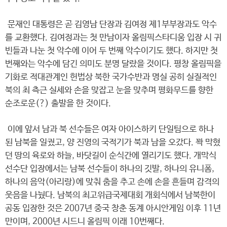
문재인 대통령은 곧 김영남 단장과 김여정 제1부부장과도 악수
를 교환했다. 김여정과는 첫 만남이자 올림픽스타디움 입장 시 귀
빈들과 나눈 첫 악수에 이어 두 번째 악수이기도 했다. 하지만 첫
번째와는 악수에 담긴 의미도 분명 달랐을 것이다. 평창 올림픽을
기화로 적대관계인 헌법상 북한 국가수반과 명실 공히 실질적인
북의 최 측근 실세와 손을 맞잡고 눈을 맞추며 평화무드를 향한
순조로운(?) 출발을 한 것이다.
이에 앞서 남과 북 선수들은 여자 아이스하키 단일팀으로 하나
된 남북을 일궜고, 양 진영의 국적기가 북과 남을 오갔다. 꽉 막혔
던 땅의 육로와 하늘, 바닷길이 순식간에 열리기도 했다. 개막식
선수단 입장에서는 남북 선수들이 하나의 깃발, 하나의 유니폼,
하나의 음악(아리랑)에 맞춰 춤을 추고 손에 손을 흔들며 감격의
웃음을 나눴다. 남북의 최고위급국제대회 개회식에서 남북한이
공동 입장한 것은 2007년 중국 창춘 동계 아시안게임 이후 11년
만이며, 2000년 시드니 올림픽 이래 10번째다.