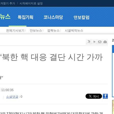
겨찾기 추가
시작페이지로 설정
전체기사보기
l
안보뉴스
l
깜짝뉴스
l
시끌벅적뉴스
2
“북한 핵 대응 결단 시간 가까
돼"
 11:00:35
소셜댓글
: 0
장은 13일(현지시간) 북한 핵 위협에 “어떻게 대응할지에 관한 결