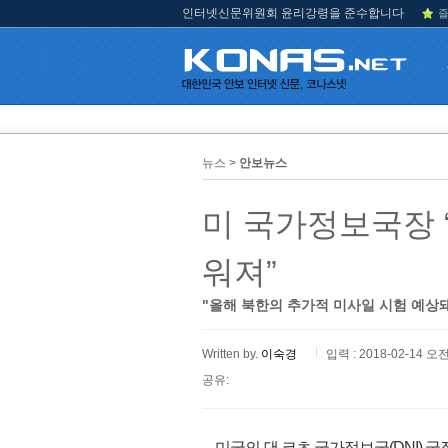
인터넷신문위원회 윤리강령을 준수합니다
즐
뉴스 >
안보뉴스
미 국가정보국장 
워져”
"올해 북한의 추가적 미사일 시험 예상
Written by.
이숙경
입력 : 2018-02-14 오전
공유:
미국의 댄 코츠 국가정보국(DNI) 국