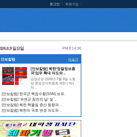
로그인
회원가입
026.8.9 일요일
PM 9:14:36
안보칼럼
더보기
[안보칼럼] 북한‘정찰정보총
국’임무 확대 의도와 ..
김정은은 2026년 7월 9일 노동
당 중앙군사위원회 제9기 제1
차 ..
[안보칼럼] 한국군 핵잠수함(SSN) 보유..
[안보칼럼] ‘유엔군 참전의 날’ 및 ..
[안보칼럼] 북한 핵물질 증산 동향과 ..
[안보칼럼] 북한의 국호 변경 의도와 ..