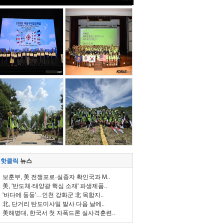
핫클릭
뉴스
보훈부, 美 전쟁포로·실종자 확인국과 M..
美, '반도체·태양광 핵심 소재' 파생제품..
'바다에 둥둥'…인천 강화군 北 목함지..
北, 단거리 탄도미사일 발사 다음 날에..
美해병대, 한국서 첫 자폭드론 실사격훈련..