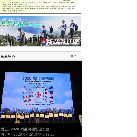
포토뉴스
향군, '2026 서울국제향군포럼' ..
박현미 2026-07-28 오후 5:33:25